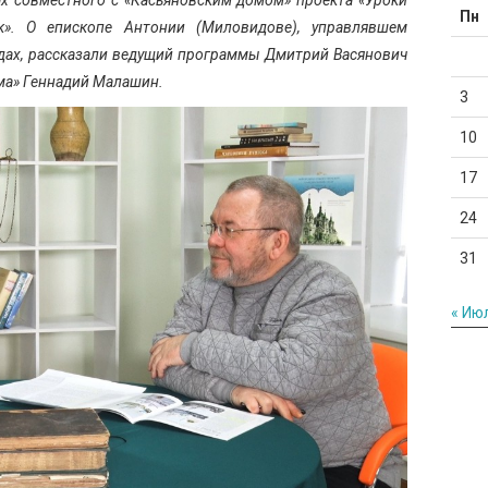
Пн
ек». О епископе Антонии (Миловидове), управлявшем
дах, рассказали ведущий программы Дмитрий Васянович
ма» Геннадий Малашин.
3
10
17
24
31
« Ию