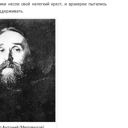
ики несли свой нелегкий крест, и архиереи пытались
оддерживать.
п Антоний (Миловидов).