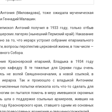
 Антония (Миловидова), тоже ожидала мученическая
ви Геннадий Малашин.
епископ Антоний получил в 1933 году, только отбыв
шерских лагерях (нынешний Пермский край). Наказание
но за то, что иерарх устроил собрание епархиального
сти, вопросы перспектив церковной жизни, в том числе —
вного Собора.
ния Красноярской епархией, Владыка в 1934 году
кую кафедру. В те тяжелые для Церкви годы очень
сь не волей Священноначалия, а новой ссылкой, в
о иерарха. Так и произошло с владыкой Антонием:
очисленные попытки епископа хоть что-то сделать для
многим он пытался помочь в меру имевшихся скромных
чь шла о поддержке ссыльных архиереев, живших на
году Красноярского края, ставшего одним из основных
е для православных архиереев и священнослужителей.