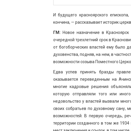
И будущего красноярского епископа,
кончина, — рассказывает историк церк
ГМ:
Новое назначение в Красноярск 
очередной трехлетний срок в Краснови
от богоборческих властей ему было да
духовенства, подняв, на нем, в частно
возможности созыва Поместного Церко
Едва успев принять бразды правле
оказывается переведенным на Ачинс
многие кадровые решения объясняли
которую отправляли того или иног
недовольство у властей вызвали мног
своих собратьев по духовному сану, 
возможностей. В первую очередь, ре
территории созданного в том же 1934 
мест заключения и ссылок, в том числ