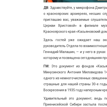
ДВ:
Здравствуйте, у микрофона Дмитри
о красноярских архиереях, несших с
приглашаю вас, уважаемые слушатели
Церкви Христовой» в филиале музе
Красноярского края «Касьяновский дом
Здесь гостей уже ожидает наш экс
руководитель Отдела по взаимоотноше
Геннадий Малашин, — и у него в руках
которому и посвящена сегодняшняя пр
ГМ:
Это документ из фондов «Касьян
Минусинского Антония Миловидова 14
одного из немногочисленных священни
страшные для нашей страны 30-е годы
Воскресения в 1935 году наперсным кр
Удивительный это документ; ведь 
Приенисейской Сибири застыла после