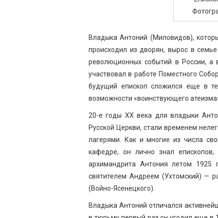
Фотогра
Владыка Антоний (Миловидов), котор
происходил из дворян, вырос в семь
революционных событий в России, а 
участвовал в работе Поместного Собор
будущий епископ сложился еще в те
возможности «воинствующего атеизма
20-е годы ХХ века для владыки Анто
Русской Церкви, стали временем неле
лагерями. Как и многие из числа св
кафедре, он лично знал епископов,
архимандрита Антония летом 1925 
святителем Андреем (Ухтомский) — р
(Войно-Ясенецкого).
Владыка Антоний отличался активнейш
в тюрьму первый раз он угодил еще в 