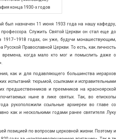
фия конца 1930-х годов
ый был назначен 11 июня 1933 года на нашу кафедру,
е профессора. Служить Святой Церкви он стал еще до
в 1917–1918 годах, он уже, будучи монашествующим,
а Русской Православной Церкви. То есть, как личность
 времена, когда мало кто мог и помыслить даже о
».
ния, как и для подавляющего большинства иерархов
гких испытаний: тюрьмой, ссылками и исправительными
оих предшественников и преемников на красноярской
 почитаемых ныне в лике святых. Так, во епископы
года рукоположили ссыльные архиереи во главе со
авно как и несколькими годами ранее святителя Луку
ей позицией по вопросам церковной жизни. Поэтому и
1920 году за «контрреволюционную агитацию». Так в те