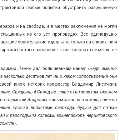
трактовали любые попытки обустроить разрушенную
иерарха и на свободе, и в местах заключения не могли
услышанных из его уст проповедях. Все единодушно
 высшие евангельские идеалы не только на словах, но и
ярской паствы назначение такого иерарха не могло не
ладимир Ленин дал большевикам наказ:
«Надо именно
 на несколько десятков лет ни о каком сопротивлении они
своей книге историк профессор Владимир Лисичкин:
зание: Священный Синод во главе с Патриархом Тихоном
скоп Пермский Андроник живым закопан в землю;
епископ
лкие кусочки лопастями парохода, будучи для потехи
зан к пароходным колесам; архиепископа Черниговского
 сожгли».