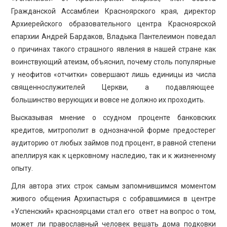
Гражданской Ассамблеи Красноярского края, директор
Архиерейского образовательного центра Красноярской
епархии Андрей Бардаков, Владыка Пантелеимон поведал
о причинах такого страшного явления в нашей стране как
воинствующий атеизм, объяснил, почему столь популярные
у неофитов «отчитки» совершают лишь единицы из числа
священнослужителей Церкви, а подавляющее
большинство верующих и вовсе не должно их проходить.
Высказывая мнение о ссудном проценте банковских
кредитов, митрополит в однозначной форме предостерег
аудиторию от любых займов под процент, в равной степени
апеллируя как к церковному наследию, так и к жизненному
опыту.
Для автора этих строк самым запомнившимся моментом
живого общения Архипастыря с собравшимися в центре
«Успенский» красноярцами стал его ответ на вопрос о том,
может ли православный человек вешать дома подковки