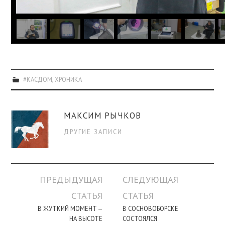
#КАСДОМ
,
ХРОНИКА
МАКСИМ РЫЧКОВ
ДРУГИЕ ЗАПИСИ
Навигация
ПРЕДЫДУЩАЯ
СЛЕДУЮЩАЯ
по
СТАТЬЯ
СТАТЬЯ
записи
В ЖУТКИЙ МОМЕНТ —
В СОСНОВОБОРСКЕ
НА ВЫСОТЕ
СОСТОЯЛСЯ