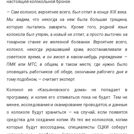
настоящей колокольной бронзе.
— Сам колокол, вероятнее всего, был отлит в конце
XIX
века.
Мы видим, что некогда на нем была большая трещина,
которую пытались заварить. Кроме того, родной язык
колокола был утерян, а новый не отлит, а просто выточен на
токарном станке из железной болванки. Вероятнее всего,
колокол, некогда украшавший храм, восстанавливали в
советское время, и он висел в каком-нибудь учреждении —
ПМК или МТС, в общем, в таком месте, где нужно было
оповещать работников об обеде, окончании рабочего дня и
тому подобном,
— считает эксперт.
Колокол из «Касьяновского дома» не попадает в
программу, и копия его отливаться пока не будет. Тем не
менее, исследования и сканирование проводятся, и данные
о колоколе будут храниться — на случай, если появятся
средства для создания копии. Из тех же колоколов, копии
которых будут воссозданы, специалисты СЦКИ соберут