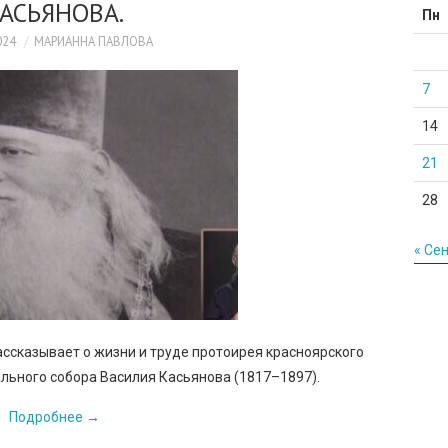
АСЬЯНОВА.
Пн
024
МАРИАННА ПАВЛОВА
7
14
21
28
« Се
ссказывает о жизни и труде протоирея красноярского
ьного собора Василия Касьянова (1817–1897).
Подробнее
→