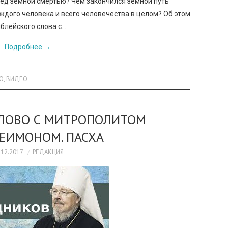
еред земной смертью? Чем закончился земной путь
каждого человека и всего человечества в целом? Об этом
иблейского слова с…
Подробнее
→
О
,
ВИДЕО
СЛОВО С МИТРОПОЛИТОМ
ЕИМОНОМ. ПАСХА
.12.2017
РЕДАКЦИЯ