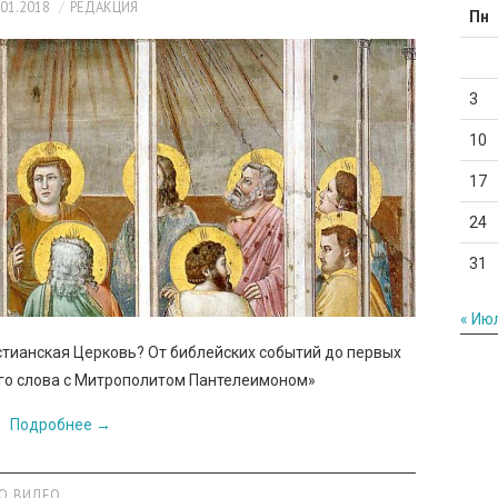
.01.2018
РЕДАКЦИЯ
Пн
3
10
17
24
31
« Ию
тианская Церковь? От библейских событий до первых
ого слова с Митрополитом Пантелеимоном»
Подробнее
→
О
,
ВИДЕО