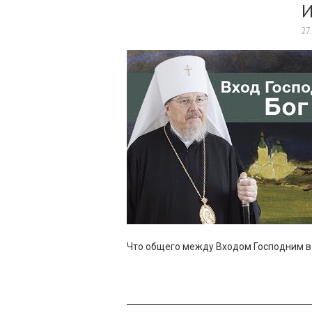
И
27
Что общего между Входом Господним в