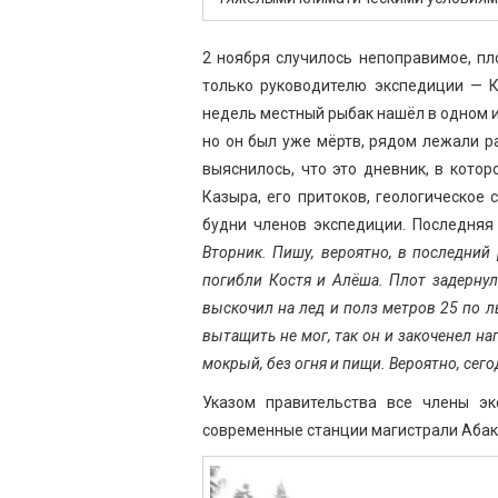
2 ноября случилось непоправимое, пл
только руководителю экспедиции — К
недель местный рыбак нашёл в одном и
но он был уже мёртв, рядом лежали 
выяснилось, что это дневник, в кот
Казыра, его притоков, геологическое 
будни членов экспедиции. Последняя 
Вторник. Пишу, вероятно, в последний 
погибли Костя и Алёша. Плот задернул
выскочил на лед и полз метров 25 по ль
вытащить не мог, так он и закоченел на
мокрый, без огня и пищи. Вероятно, сег
Указом правительства все члены э
современные станции магистрали Абак