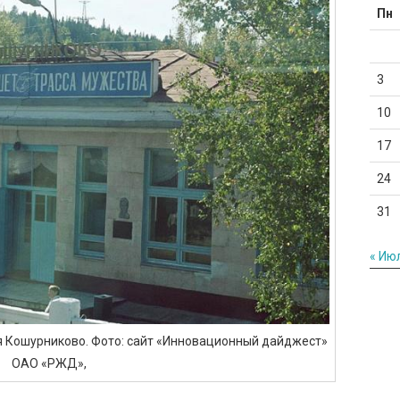
Пн
3
10
17
24
31
« Ию
я Кошурниково. Фото: сайт «Инновационный дайджест»
ОАО «РЖД»,