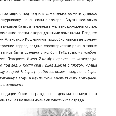
от затащило под лёд и, к сожалению, выжить удалось
ошурникову, но он сильно замерз. Спустя несколько
з рукавов Казыра человека в железнодорожной куртке,
размокшие листки с карандашными заметками. Позднее
ором Александр Кошурников подробно описывал долину
строение террас, водные характеристики реки, а также
запись была сделана 3 ноября 1942 года: «
3 ноября.
раз. Замерзаю. Вчера, 2 ноября, произошла катастрофа:
о под лед, и Костя сразу ушел вместе с плотом. Алёша
ду с водой. К берегу пробиться помог я ему, но на берег
половину в воде. Я иду пешком. Очень тяжело. Голодный,
одня замерзну
».
кспедиции были награждены орденами посмертно, а
ан-Тайшет названы именами участников отряда.