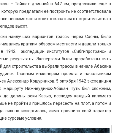
акан – Тайшет длинной в 647 км, предложили ещё в
ез которую предлагали её построить не соответствовала
овсе невозможно и стоит отказаться от строительства в
епадов высот.
ски наилучших вариантов трассы через Саяны, было
анчивались кратким обзором местности и давали только
 в 1942 экспедиции институтов «Сибгипротранс» и
утые результаты. Экспертами были проработаны пять
й для строительства выбрали трассы в начале Абакана
удинск. Главным инженером проекта и начальником
чен Александр Кошурников. 5 октября 1942 экспедиция
о маршруту Нижнеудинск-Абакан. Путь был сложным,
х до долины реки Казыр, исследуя каждый километр
льше не пройти и пришлось пересесть на плот, а потом и
да сильно испортилась, зима проявила свой характер
щие суровые условия.