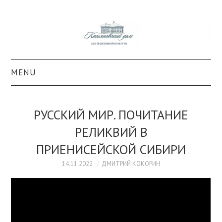
MENU
О ПРОЕКТЕ
РУССКИЙ МИР. ПОЧИТАНИЕ
КОЛЛЕКЦИИ
РЕЛИКВИЙ В
ПРИЕНИСЕЙСКОЙ СИБИРИ
#КАСДОМ
14.11.2022
ДМИТРИЙ КОКОРИН
КУЛЬТУРА
ОБРАЗОВАНИЕ