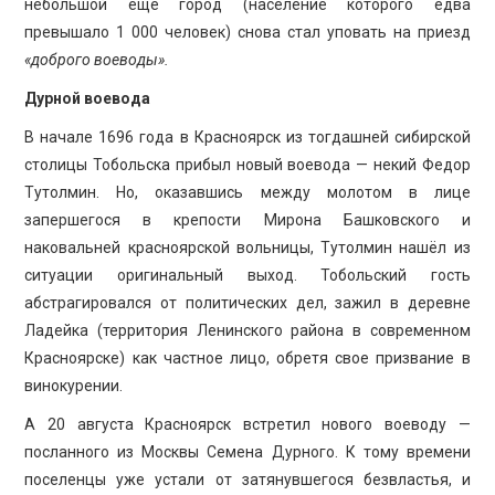
небольшой еще город (население которого едва
превышало 1 000 человек) снова стал уповать на приезд
«доброго воеводы».
Дурной воевода
В начале 1696 года в Красноярск из тогдашней сибирской
столицы Тобольска прибыл новый воевода — некий Федор
Тутолмин. Но, оказавшись между молотом в лице
запершегося в крепости Мирона Башковского и
наковальней красноярской вольницы, Тутолмин нашёл из
ситуации оригинальный выход. Тобольский гость
абстрагировался от политических дел, зажил в деревне
Ладейка (территория Ленинского района в современном
Красноярске) как частное лицо, обретя свое призвание в
винокурении.
А 20 августа Красноярск встретил нового воеводу —
посланного из Москвы Семена Дурного. К тому времени
поселенцы уже устали от затянувшегося безвластья, и