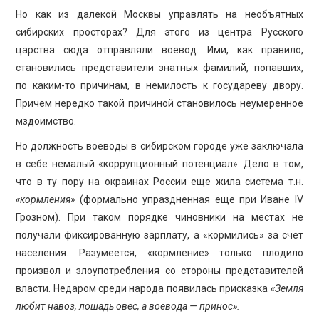
Но как из далекой Москвы управлять на необъятных
сибирских просторах? Для этого из центра Русского
царства сюда отправляли воевод. Ими, как правило,
становились представители знатных фамилий, попавших,
по каким-то причинам, в немилость к государеву двору.
Причем нередко такой причиной становилось неумеренное
мздоимство.
Но должность воеводы в сибирском городе уже заключала
в себе немалый «коррупционный потенциал». Дело в том,
что в ту пору на окраинах России еще жила система т.н.
«кормления»
(формально упраздненная еще при Иване IV
Грозном). При таком порядке чиновники на местах не
получали фиксированную зарплату, а «кормились» за счет
населения. Разумеется, «кормление» только плодило
произвол и злоупотребления со стороны представителей
власти. Недаром среди народа появилась присказка
«Земля
любит навоз, лошадь овес, а воевода — принос».