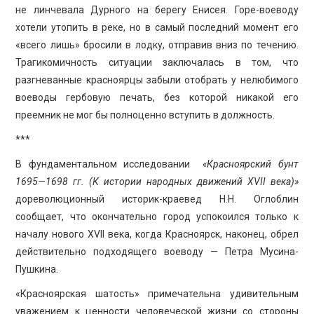
не линчевала Дурного на берегу Енисея. Горе-воеводу
хотели утопить в реке, но в самый последний момент его
«всего лишь» бросили в лодку, отправив вниз по течению.
Трагикомичность ситуации заключалась в том, что
разгневанные красноярцы забыли отобрать у нелюбимого
воеводы гербовую печать, без которой никакой его
преемник не мог бы полноценно вступить в должность.
***
В фундаментальном исследовании
«Красноярский бунт
1695—1698 гг. (К истории народных движений XVII века)»
дореволюционный историк-краевед Н.Н. Оглоблин
сообщает, что окончательно город успокоился только к
началу нового XVII века, когда Красноярск, наконец, обрел
действительно подходящего воеводу — Петра Мусина-
Пушкина.
«Красноярская шатость» примечательна удивительным
уважением к ценности человеческой жизни со стороны