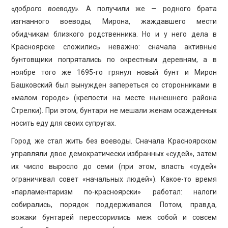
«доброго воеводу».
А получили же — родного брата
изгнанного воеводы, Мирона, жаждавшего мести
обидчикам близкого родственника. Но и у него дела в
Красноярске сложились неважно: сначала активные
бунтовщики попрятались по окрестным деревням, а в
ноябре того же 1695-го грянул новый бунт и Мирон
Башковский был вынужден запереться со сторонниками в
«малом городе» (крепости на месте нынешнего района
Стрелки). При этом, бунтари не мешали женам осажденных
носить еду для своих супругах.
Город же стал жить без воеводы. Сначала Красноярском
управляли двое демократически избранных «судей», затем
их число выросло до семи (при этом, власть «судей»
ограничивал совет «начальных людей»). Какое-то время
«парламентаризм по-красноярски» работал: налоги
собирались, порядок поддерживался. Потом, правда,
вожаки бунтарей перессорились меж собой и совсем