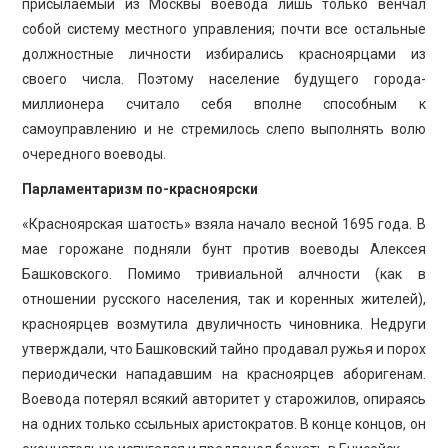
присылаемый из Москвы воевода лишь только венчал
собой систему местного управления; почти все остальные
должностные личности избирались красноярцами из
своего числа. Поэтому население будущего города-
миллионера считало себя вполне способным к
самоуправлению и не стремилось слепо выполнять волю
очередного воеводы.
Парламентаризм по-красноярски
«Красноярская шатость» взяла начало весной 1695 года. В
мае горожане подняли бунт против воеводы Алексея
Башковского. Помимо тривиальной алчности (как в
отношении русского населения, так и коренных жителей),
красноярцев возмутила двуличность чиновника. Недруги
утверждали, что Башковский тайно продавал ружья и порох
периодически нападавшим на красноярцев аборигенам.
Воевода потерял всякий авторитет у старожилов, опираясь
на одних только ссыльных аристократов. В конце концов, он