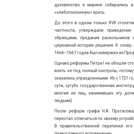
духовенство и миряне собирались в
«хлебопоклонную» ересь.
До этого в одном только XVII столет
частности, утверждали приведение
образцами, предание раскольников 
церковной истории решения. К слову
1666–1667 годов был извержен из Пред
Однако реформы Петра I не обошли ст
взять ее под полный контроль, потом
оказались упраздненными. Их с 1721 
сути, сугубо государственная инстит
многие из лиц, занимавших эту дол
людьми).
После реформ графа Н.А. Протасова
перестал отличаться по своему устрой
В правительственной переписке ег
православного исповедания».