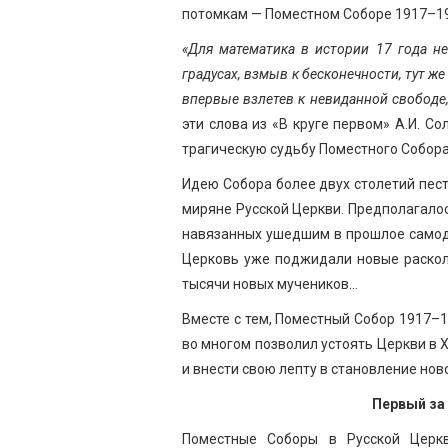
потомкам — Поместном Соборе 1917–19
«Для математика в истории 17 года не
градусах, взмыв к бесконечности, тут же
впервые взлетев к невиданной свободе,
эти слова из «В круге первом» А.И. С
трагическую судьбу Поместного Собора
Идею Собора более двух столетий пест
миряне Русской Церкви. Предполагалос
навязанных ушедшим в прошлое самоде
Церковь уже поджидали новые раскол
тысячи новых мучеников…
Вместе с тем, Поместный Собор 1917–
во многом позволил устоять Церкви в 
и внести свою лепту в становление нов
Первый за
Поместные Соборы в Русской Церкв