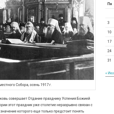
Пн
3
10
17
24
31
« Ию
естного Собора, осень 1917 г.
рковь совершает Отдание празднику Успения Божией
ории этот праздник уже столетие неразрывно связан с
 значение которого еще только предстоит понять