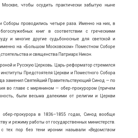
 Москве, чтобы осудить практически забытую ныне
ии Соборы проводились четыре раза. Именно на них, в
 богослужебных книг в соответствии с греческими
суду и многие другие судьбоносные для светской и
, именно на «Большом Московском» Поместном Соборе
стоятельства и священства Патриарх Никон.
ороной и Русскую Церковь. Царь-реформатор стремился
у институты Предстоятеля Церкви и Поместного Собора
года заменил Святейший Правительствующий Синод — по
уция во главе с мирянином — обер-прокурором (причем
жность, были весьма далекими от религии и Церкви
, обер-прокурора в 1836–1855 годах, Синод вообще
ству и режиму работы от государственных министерств.
о с тех пор без тени иронии называли
«Ведомством