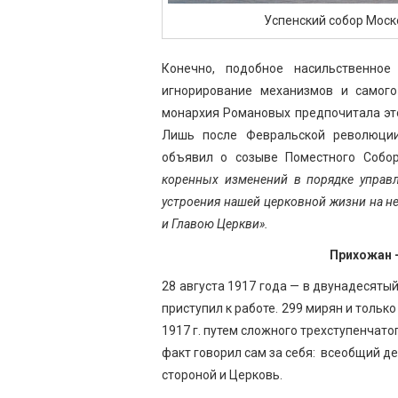
Успенский собор Москов
Конечно, подобное насильственное
игнорирование механизмов и самого
монархия Романовых предпочитала это
Лишь после Февральской революции
объявил о созыве Поместного Собо
коренных изменений в порядке управ
устроения нашей церковной жизни на 
и Главою Церкви».
Прихожан 
28 августа 1917 года — в двунадесят
приступил к работе. 299 мирян и тольк
1917 г. путем сложного трехступенчато
факт говорил сам за себя: всеобщий д
стороной и Церковь.