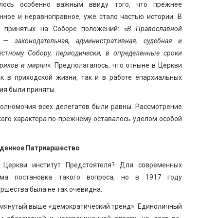
лось особенно важным ввиду того, что прежнее
анное и неравноправное, уже стало частью истории. В
з принятых на Соборе положений:
«В Православной
— законодательная, административная, судебная и
тному Собору, периодически, в определенные сроки
ириков и мирян».
Предполагалось, что отныне в Церкви
к в приходской жизни, так и в работе епархиальных
ия были приняты.
 полномочия всех делегатов были равны. Рассмотрение
кого характера по-прежнему оставалось уделом особой
денное Патриаршество
 Церкви институт Предстоятеля? Для современных
ма постановка такого вопроса, но в 1917 году
ршества была не так очевидна.
омянутый выше «демократический тренд». Единоличный