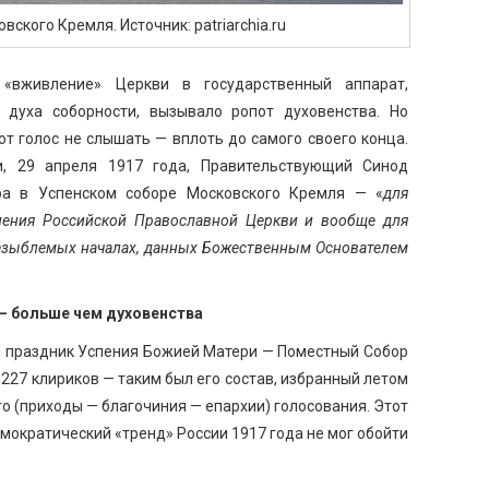
ского Кремля. Источник: patriarchia.ru
 «вживление» Церкви в государственный аппарат,
 духа соборности, вызывало ропот духовенства. Но
т голос не слышать — вплоть до самого своего конца.
, 29 апреля 1917 года, Правительствующий Синод
ра в Успенском соборе Московского Кремля — «
для
ления Российской Православной Церкви и вообще для
незыблемых началах, данных Божественным Основателем
— больше чем духовенства
ый праздник Успения Божией Матери — Поместный Собор
о 227 клириков — таким был его состав, избранный летом
го (приходы — благочиния — епархии) голосования. Этот
емократический «тренд» России 1917 года не мог обойти