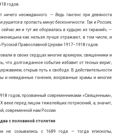
18 годов.
т ничего неожиданного. — Ведь тангенс при девяноста
 и рушится в пропасть минус бесконечности. Так и Россия,
 сейчас же и тут же оборвалась в худшую из тираний», —
олженицына как нельзя лучше отражают, в том числе, и
 Русской Православной Церкви 1917–1918 годов.
овали в своих сердцах многие архиереи, священники и
ь, что долгожданное событие избавит от тесных вериг,
ржавием, открыв путь к свободе. В действительности
ы и невиданные гонения, взорванные храмы и многие
1918 годов, прозванный современниками «Священным»,
ХХ веке перед лицом тяжелейших потрясений, а, значит,
ой, современной нам России.
 два с половиной столетия
и не созывались с 1689 года — тогда епископы,