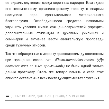
ее окраин, служению среди коренных народов. Благодаря
его несомненному организаторскому таланту в епархии
наступила пора сравнительного материального
благополучия. Освободившиеся средства позволили
улучшить условия жизни священнослужителей, учредить
дополнительные стипендии в духовных училищах и
семинарии и активнее вести евангельскую проповедь
среди туземных этносов.
Так что обращенные к иерарху красноярским духовенством
при прощании слова
лат. «
Fiatluxintenebrisextremis
» («Да
воссияет свет во тьме кромешной»)
не были одной только
данью протоколу. Столь же теплую память о себе этот
епископ оставит и на всех последующих местах служения.
ДЕНЬ В ИСТОРИИ
,
ДОМОВАЯ ЦЕРКОВЬ
,
КРАЕВЕДЕНИЕ