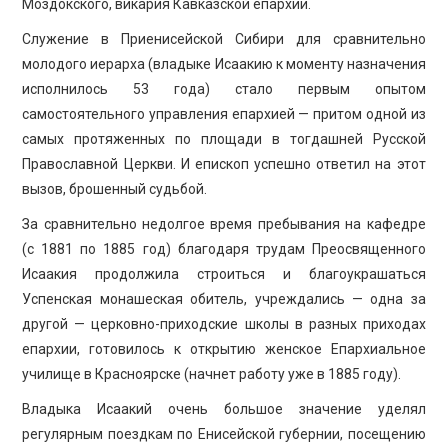
Моздокского, викария Кавказской епархии.
Служение в Приенисейской Сибири для сравнительно
молодого иерарха (владыке Исаакию к моменту назначения
исполнилось 53 года) стало первым опытом
самостоятельного управления епархией — притом одной из
самых протяженных по площади в тогдашней Русской
Православной Церкви. И епископ успешно ответил на этот
вызов, брошенный судьбой.
За сравнительно недолгое время пребывания на кафедре
(с 1881 по 1885 год) благодаря трудам Преосвященного
Исаакия продолжила строиться и благоукрашаться
Успенская монашеская обитель, учреждались — одна за
другой — церковно-приходские школы в разных приходах
епархии, готовилось к открытию женское Епархиальное
училище в Красноярске (начнет работу уже в 1885 году).
Владыка Исаакий очень большое значение уделял
регулярным поездкам по Енисейской губернии, посещению