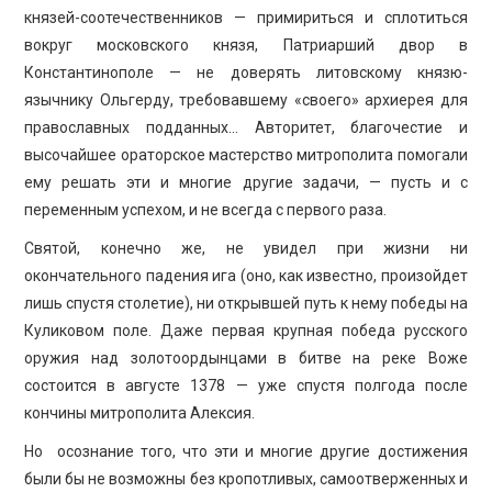
князей-соотечественников — примириться и сплотиться
вокруг московского князя, Патриарший двор в
Константинополе — не доверять литовскому князю-
язычнику Ольгерду, требовавшему «своего» архиерея для
православных подданных… Авторитет, благочестие и
высочайшее ораторское мастерство митрополита помогали
ему решать эти и многие другие задачи, — пусть и с
переменным успехом, и не всегда с первого раза.
Святой, конечно же, не увидел при жизни ни
окончательного падения ига (оно, как известно, произойдет
лишь спустя столетие), ни открывшей путь к нему победы на
Куликовом поле. Даже первая крупная победа русского
оружия над золотоордынцами в битве на реке Воже
состоится в августе 1378 — уже спустя полгода после
кончины митрополита Алексия.
Но осознание того, что эти и многие другие достижения
были бы не возможны без кропотливых, самоотверженных и