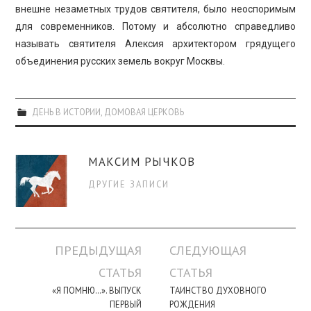
внешне незаметных трудов святителя, было неоспоримым
для современников. Потому и абсолютно справедливо
называть святителя Алексия архитектором грядущего
объединения русских земель вокруг Москвы.
ДЕНЬ В ИСТОРИИ
,
ДОМОВАЯ ЦЕРКОВЬ
МАКСИМ РЫЧКОВ
ДРУГИЕ ЗАПИСИ
Навигация
ПРЕДЫДУЩАЯ
СЛЕДУЮЩАЯ
по
СТАТЬЯ
СТАТЬЯ
записи
«Я ПОМНЮ…». ВЫПУСК
ТАИНСТВО ДУХОВНОГО
ПЕРВЫЙ
РОЖДЕНИЯ