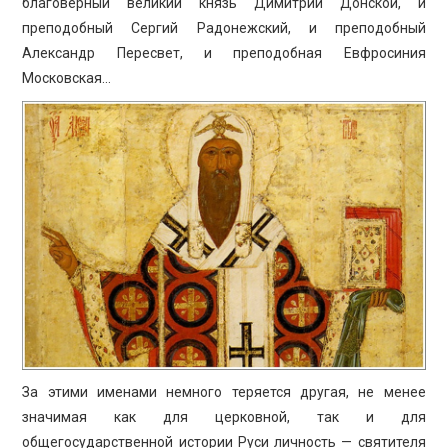
ПРОСВЕЩЕНИЕ
благоверный великий князь Димитрий Донской, и
преподобный Сергий Радонежский, и преподобный
Александр Пересвет, и преподобная Евфросиния
Московская…
За этими именами немного теряется другая, не менее
значимая как для церковной, так и для
общегосударственной истории Руси личность — святителя