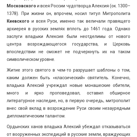
Московского
и всея России чудотворца Алексия (ок. 1300–
1378). При жизни он, впрочем, носил титул Митрополита
Киевского
и всея Руси, именно так величали правящего
архиерея в русских землях вплоть до 1461 года. Однако
заслуги владыки Алексия были неотделимы от нового
центра возрождающегося государства, и Церковь
впоследствии не сможет не подчеркнуть их на таком
символическом уровне.
Житие этого святого в чем-то разрушает шаблоны о том,
каким должен быть «классический» святитель. Конечно,
владыка Алексий учреждал новые монашеские обители,
много и ярко проповедовал, оставил обширное
литературное наследие, но, в первую очередь, митрополит
внес свой вклад в возрождение Руси своим незаурядным
дипломатическим талантом.
Ордынских ханов владыка Алексий убеждал отказываться
от вооруженных экспедиций в русские земли, враждующих