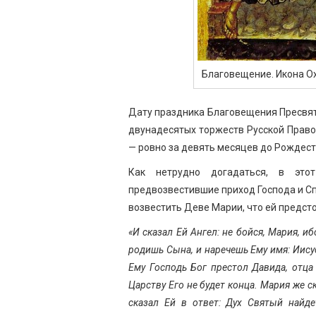
Благовещение. Икона Ох
Дату праздника Благовещения Пресвят
двунадесятых торжеств Русской Правос
— ровно за девять месяцев до Рождест
Как нетрудно догадаться, в это
предвозвестившие приход Господа и Сп
возвестить Деве Марии, что ей предсто
«И сказал Ей Ангел: не бойся, Мария, иб
родишь Сына, и наречешь Ему имя: Иису
Ему Господь Бог престол Давида, отца
Царству Его не будет конца. Мария же ск
сказал Ей в ответ: Дух Святый найде