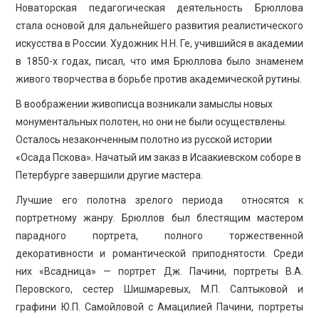
Новаторская педагогическая деятельность Брюллова
стала основой для дальнейшего развития реалистического
искусства в России. Художник Н.Н. Ге, учившийся в академии
в 1850-х годах, писал, что имя Брюллова было знаменем
живого творчества в борьбе против академической рутины.
В воображении живописца возникали замыслы новых
монументальных полотен, но они не были осуществлены.
Осталось незаконченным полотно из русской истории
«Осада Пскова». Начатый им заказ в Исаакиевском соборе в
Петербурге завершили другие мастера.
Лучшие его полотна зрелого периода относятся к
портретному жанру. Брюллов был блестящим мастером
парадного портрета, полного торжественной
декоративности и романтической приподнятости. Среди
них «Всадница» — портрет Дж. Пачини, портреты В.А.
Перовского, сестер Шишмаревых, М.П. Салтыковой и
графини Ю.П. Самойловой с Амацилией Пачини, портреты