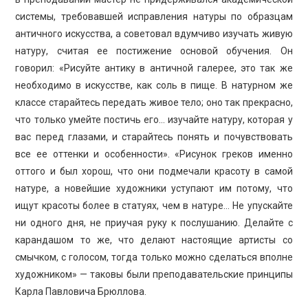
системы, требовавшей исправления натуры по образцам
античного искусства, а советовал вдумчиво изучать живую
натуру, считая ее постижение основой обучения. Он
говорил: «Рисуйте антику в античной галерее, это так же
необходимо в искусстве, как соль в пище. В натурном же
классе старайтесь передать живое тело; оно так прекрасно,
что только умейте постичь его… изучайте натуру, которая у
вас перед глазами, и старайтесь понять и почувствовать
все ее оттенки и особенности». «Рисунок греков именно
оттого и был хорош, что они подмечали красоту в самой
натуре, а новейшие художники уступают им потому, что
ищут красоты более в статуях, чем в натуре… Не упускайте
ни одного дня, не приучая руку к послушанию. Делайте с
карандашом то же, что делают настоящие артисты со
смычком, с голосом, тогда только можно сделаться вполне
художником» — таковы были преподавательские принципы
Карла Павловича Брюллова.