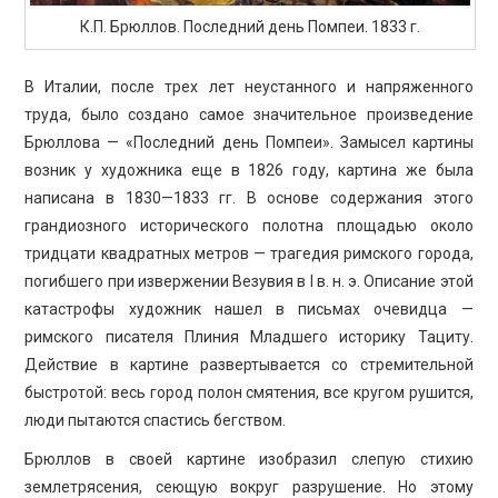
К.П. Брюллов. Последний день Помпеи. 1833 г.
В Италии, после трех лет неустанного и напряженного
труда, было создано самое значительное произведение
Брюллова — «Последний день Помпеи». Замысел картины
возник у художника еще в 1826 году, картина же была
написана в 1830—1833 гг. В основе содержания этого
грандиозного исторического полотна площадью около
тридцати квадратных метров — трагедия римского города,
погибшего при извержении Везувия в I в. н. э. Описание этой
катастрофы художник нашел в письмах очевидца —
римского писателя Плиния Младшего историку Тациту.
Действие в картине развертывается со стремительной
быстротой: весь город полон смятения, все кругом рушится,
люди пытаются спастись бегством.
Брюллов в своей картине изобразил слепую стихию
землетрясения, сеющую вокруг разрушение. Но этому