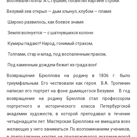
воспевали поэты. А.С.Пушкин, посвятил картине строки:
Везувий зев открыл — дым хлынул, клубом — пламя
Широко развилось, как боевое знамя.
Земля волнуется — с шатнувшихся колонн
Кумиры падают! Народ, гонимый страхом,
Толпами, стар и млад, под воспаленным прахом,
Под каменным дождем бежит из града вон!
Возвращение Брюллова на родину в 1836 г. было
триумфальным. Его чествовали как героя. В.А. Тропинин
написал его портрет на фоне дымящегося Везувия. В год
возвращения на родину Брюллов стал профессором
портретного и исторического класса Петербургской
академии художеств, в которой преподавал в течение
четырнадцати лет. Мастерская Брюллова не вмещала всех
желающих у него заниматься. По воспоминаниям учеников,
в преподавании мастер не придерживался академической