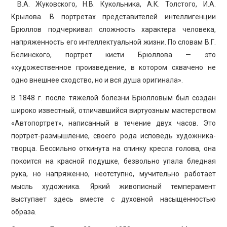
В.А. Жуковского, Н.В. Кукольника, А.К. Толстого, И.А.
Крылова. В портретах представителей интеллигенции
Брюллов подчеркивал сложность характера человека,
напряженность его интеллектуальной жизни. По словам В.Г.
Белинского, портрет кисти Брюллова — это
«художественное произведение, в котором схвачено не
одно внешнее сходство, но и вся душа оригинала».
В 1848 г. после тяжелой болезни Брюлловым был создан
широко известный, отличавшийся виртуозным мастерством
«Автопортрет», написанный в течение двух часов. Это
портрет-размышление, своего рода исповедь художника-
творца. Бессильно откинута на спинку кресла голова, она
покоится на красной подушке, безвольно упала бледная
рука, но напряженно, неотступно, мучительно работает
мысль художника. Яркий живописный темперамент
выступает здесь вместе с духовной насыщенностью
образа.