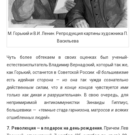
М. Горький и В.И. Ленин. Репродукция картины художника П.
Васильева
Чуть более обтекаем в своих оценках был ученый-
естествоиспытатель Владимир Вернадский, который так же,
как Горький, останется в Советской России:
«В большевизме
есть идейная сторона — но она так чужда созна­тельно
действенным силам, что в конце концов чувствуется ими
только как дикая и разрушительная».
В свою очередь, для
непримиримой антикоммунистки Зинаиды Гиппиус,
большевики — «
темные стада гарнизона, ма­тросов и всяких
отшибленных людей».
7. Революция — в подарок на день рождения.
Причем Лев