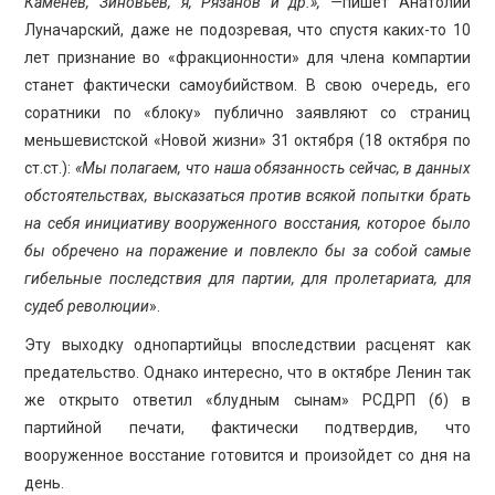
Каменев, Зиновьев, я, Рязанов и др.», —
пишет Анатолий
Луначарский, даже не подозревая, что спустя каких-то 10
лет признание во «фракционности» для члена компартии
станет фактически самоубийством. В свою очередь, его
соратники по «блоку» публично заявляют со страниц
меньшевистской «Новой жизни» 31 октября (18 октября по
ст.ст.):
«Мы полагаем, что наша обязанность сейчас, в данных
обстоятельствах, высказаться против всякой попытки брать
на себя инициативу вооруженного восстания, которое было
бы обречено на поражение и повлекло бы за собой самые
гибельные последствия для партии, для пролетариата, для
судеб революции
».
Эту выходку однопартийцы впоследствии расценят как
предательство. Однако интересно, что в октябре Ленин так
же открыто ответил «блудным сынам» РСДРП (б) в
партийной печати, фактически подтвердив, что
вооруженное восстание готовится и произойдет со дня на
день.