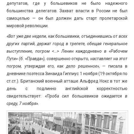
депутатов, где у большевиков не было надежного
большинства делегатов. Захват власти в России не был
самоцелью — он был должен дать старт пролетарской
мировой революции.
«Вот уже две недели, как большевики, отъединившись от всех
других партий, держат город в трепете, обещая гене­ральное
выступление, погром <…> Ленин каждодневно в «Рабочем
Пути» (б. «Правда»), совер­шенно открыто, наставляет на этот
погром, утверждая его, как дело решенное»,
— писала в
дневнике поэтесса Зинаида Гиппиус 1 ноября (19 октября по
ст.ст.). Британский военный атташе Альфред Нокс в тот же
день с подлинно английской корректностью
свидетельствует:
«Проба сил большевиков ожидается в
среду, 7 ноября».