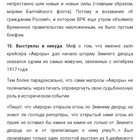
непрестанно шли новые и новые силы (главным образом,
моряки Балтийского флота). Потому и воззвание «К
гражданам России!», в котором ВРК еще утром объявило
Временное правительство низложенным, не было пустым
блефом.
15. Выстрелы в никуда.
Миф о том, что именно залп
крейсера «Авроры» дал начало штурму Зимнего дворца
оказался одним из самых живучих, связанных с октябрем
1917 года.
Тем более парадоксально, что сами матросы «Авроры» не
поленились через печать опровергнуть свою судьбоносную
роль в историческом событии.
«Пишут, что «Аврора» открыла огонь по Зимнему дворцу, но
знают ли господа репортеры, что открытый нами огонь из
пушек не оставил бы камня на камне не только от Зимнего
дворца, но и от прилегающих к нему улиц?<…> Был
произведен только один холостой выстрел из 6-дюймового