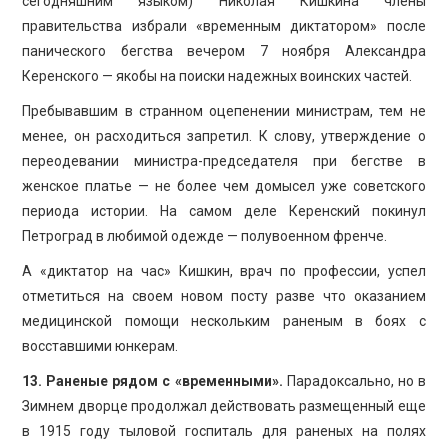
сегодняшним языком) Николая Кишкина члены
правительства избрали «временным диктатором» после
панического бегства вечером 7 ноября Александра
Керенского — якобы на поиски надежных воинских частей.
Пребывавшим в странном оцепенении министрам, тем не
менее, он расходиться запретил. К слову, утверждение о
переодевании министра-председателя при бегстве в
женское платье — не более чем домысел уже советского
периода истории. На самом деле Керенский покинул
Петроград в любимой одежде — полувоенном френче.
А «диктатор на час» Кишкин, врач по профессии, успел
отметиться на своем новом посту разве что оказанием
медицинской помощи нескольким раненым в боях с
восставшими юнкерам.
13. Раненые рядом с «временными».
Парадоксально, но в
Зимнем дворце продолжал действовать размещенный еще
в 1915 году тыловой госпиталь для раненых на полях