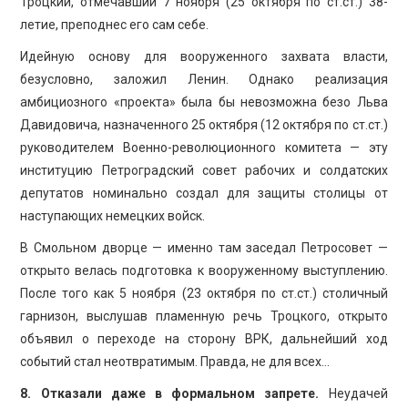
Троцкий, отмечавший 7 ноября (25 октября по ст.ст.) 38-
летие, преподнес его сам себе.
Идейную основу для вооруженного захвата власти,
безусловно, заложил Ленин. Однако реализация
амбициозного «проекта» была бы невозможна безо Льва
Давидовича, назначенного 25 октября (12 октября по ст.ст.)
руководителем Военно-революционного комитета — эту
институцию Петроградский совет рабочих и солдатских
депутатов номинально создал для защиты столицы от
наступающих немецких войск.
В Смольном дворце — именно там заседал Петросовет —
открыто велась подготовка к вооруженному выступлению.
После того как 5 ноября (23 октября по ст.ст.) столичный
гарнизон, выслушав пламенную речь Троцкого, открыто
объявил о переходе на сторону ВРК, дальнейший ход
событий стал неотвратимым. Правда, не для всех…
8. Отказали даже в формальном запрете.
Неудачей