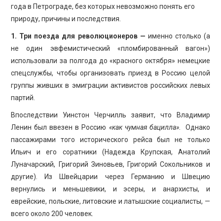
ПРОСВЕЩЕНИЕ
года в Петрограде, без которых невозможно понять его
природу, причины и последствия.
1. Три поезда для революционеров —
именно столько (а
не один эвфемистический «пломбированный вагон»)
использовали за полгода до «красного октября» немецкие
спецслужбы, чтобы организовать приезд в Россию целой
группы живших в эмиграции активистов российских левых
партий.
Впоследствии Уинстон Черчилль заявит, что Владимир
Ленин был ввезен в Россию
«как чумная бацилла»
. Однако
пассажирами того исторического рейса был не только
Ильич и его соратники (Надежда Крупская, Анатолий
Луначарский, Григорий Зиновьев, Григорий Сокольников и
другие). Из Швейцарии через Германию и Швецию
вернулись и меньшевики, и эсеры, и анархисты, и
еврейские, польские, литовские и латышские социалисты, —
всего около 200 человек.