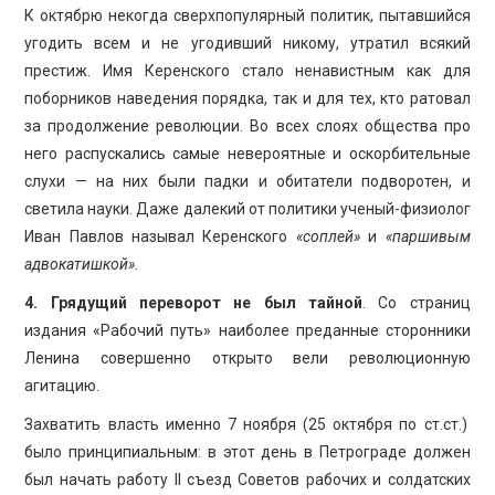
К октябрю некогда сверхпопулярный политик, пытавшийся
угодить всем и не угодивший никому, утратил всякий
престиж. Имя Керенского стало ненавистным как для
поборников наведения порядка, так и для тех, кто ратовал
за продолжение революции. Во всех слоях общества про
него распускались самые невероятные и оскорбительные
слухи — на них были падки и обитатели подворотен, и
светила науки. Даже далекий от политики ученый-физиолог
Иван Павлов называл Керенского
«соплей»
и
«паршивым
адвокатишкой».
4. Грядущий переворот не был тайной
. Со страниц
издания «Рабочий путь» наиболее преданные сторонники
Ленина совершенно открыто вели революционную
агитацию.
Захватить власть именно 7 ноября (25 октября по ст.ст.)
было принципиальным: в этот день в Петрограде должен
был начать работу II съезд Советов рабочих и солдатских