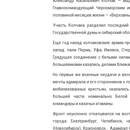
Александр Васильевич Колчак — выд
Главнокомандующий Черноморским и
половиной месяцев жизни — «Верховны
Участь Колчака разделил последний
Государственной думы и сибирский обл
Еще год назад колчаковские армии пр
запад: пали Пермь, Уфа, Ижевск, Сте
Грядущее соединение с белыми силам
большевиками казались делами ближа
Но первые же военные неудачи и вес
мечты адмирала и его сторонников о п
мобилизованных крестьян, оказалис
большей части номинально Белой 
командиры и казачьи атаманы.
Фронт неуклонно откатывался на вост
города: Екатеринбург, Челябинск, 
(Новосибирск), Красноярск… Адмирал 