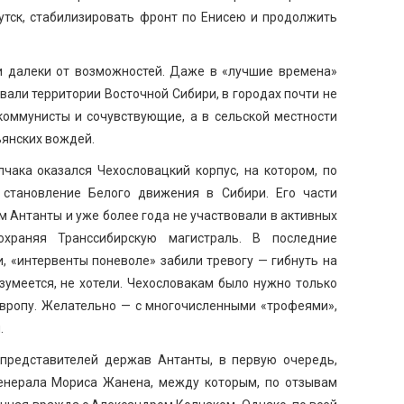
утск, стабилизировать фронт по Енисею и продолжить
и далеки от возможностей. Даже в «лучшие времена»
вали территории Восточной Сибири, в городах почти не
коммунисты и сочувствующие, а в сельской местности
ьянских вождей.
чака оказался Чехословацкий корпус, на котором, по
 становление Белого движения в Сибири. Его части
 Антанты и уже более года не участвовали в активных
охраняя Транссибирскую магистраль. В последние
, «интервенты поневоле» забили тревогу — гибнуть на
зумеется, не хотели. Чехословакам было нужно только
Европу. Желательно — с многочисленными «трофеями»,
.
 представителей держав Антанты, в первую очередь,
енерала Мориса Жанена, между которым, по отзывам