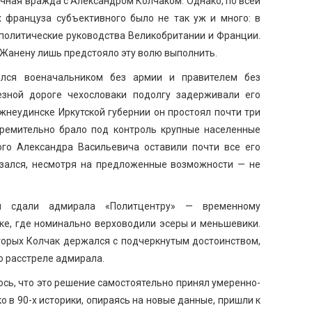
ичная вражда с Александром Колчаком. Однако, по всей
х француза субъективного было не так уж и много: в
 политические руководства Великобритании и Франции.
а Жанену лишь предстояло эту волю выполнить.
лся военачальником без армии и правителем без
езной дороге чехословаки подолгу задерживали его
жнеудинске Иркутской губернии он простоял почти три
тремительно брало под контроль крупные населенные
ого Александра Васильевича оставили почти все его
зался, несмотря на предложенные возможности — не
и сдали адмирала «Политцентру» — временному
ске, где номинально верховодили эсеры и меньшевики.
торых Колчак держался с подчеркнутым достоинством,
о расстреле адмирала.
сь, что это решение самостоятельно принял умеренно-
о в 90-х историки, опираясь на новые данные, пришли к