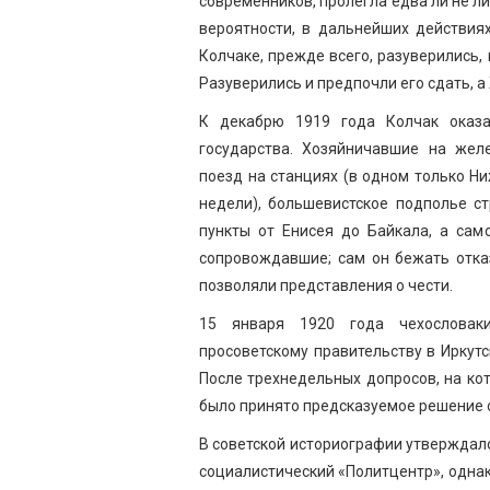
современников, пролегла едва ли не л
вероятности, в дальнейших действия
Колчаке, прежде всего, разуверились,
Разуверились и предпочли его сдать, 
К декабрю 1919 года Колчак оказа
государства. Хозяйничавшие на жел
поезд на станциях (в одном только Ни
недели), большевистское подполье с
пункты от Енисея до Байкала, а сам
сопровождавшие; сам он бежать отка
позволяли представления о чести.
15 января 1920 года чехословак
просоветскому правительству в Иркут
После трехнедельных допросов, на ко
было принято предсказуемое решение 
В советской историографии утверждало
социалистический «Политцентр», однак