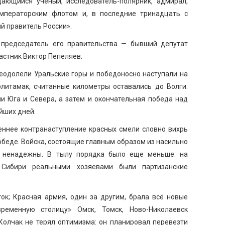
ающийся ученый, исследователь-полярник, адмирал,
мператорским флотом и, в последние тринадцать с
й правитель России».
 председатель его правительства — бывший депутат
астник Виктор Пепеляев.
еодолели Уральские горы и победоносно наступали на
рлитамак, считанные километры оставались до Волги.
и Юга и Севера, а затем и окончательная победа над
йших дней.
еннее контранаступление красных смели словно вихрь
обеде. Войска, состоящие главным образом из насильно
ь ненадежны. В тылу порядка было еще меньше: на
Сибири реальными хозяевами были партизанские
ок; Красная армия, один за другим, брала всё новые
«временную столицу» Омск, Томск, Ново-Николаевск
Колчак не терял оптимизма: он планировал перевезти