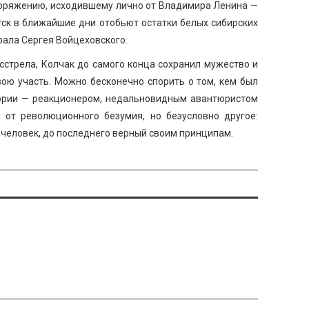
поряжению, исходившему лично от Владимира Ленина —
тск в ближайшие дни отобьют остатки белых сибирских
рала Сергея Войцеховского.
сстрела, Колчак до самого конца сохранил мужество и
вою участь. Можно бесконечно спорить о том, кем был
тории — реакционером, недальновидным авантюристом
 от революционного безумия, но безусловно другое:
й человек, до последнего верный своим принципам.