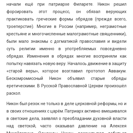
начали ещё при патриархе Филарете. Никон решил
форсировать этот процесс, он обязал верующих
практиковать греческие формы обрядов (прежде всего,
троеперстие). Многие в России (например, неграмотные
крестьяне и многочисленные малограмотные священники),
были мало знакомы с догматикой православия и видели
суть религии именно в употребляемых повседневно
обрядах. Изменения в обрядах многие восприняли как
попытку навязать новую веру. Началось движение в защиту
«старой веры», которое возглавил протопоп Аввакум.
Бескомромиссный Никон объявил старые обряды
еретическими. В Русской Православной Церкви произошёл
раскол.
Никон был резок не только в деле церковной реформы, но и
в своих отношениях с царём. Патриарх активно вмешивался
в светские дела, заявлял о преобладании духовной власти
над светской, часто оказывал давление на Алексея