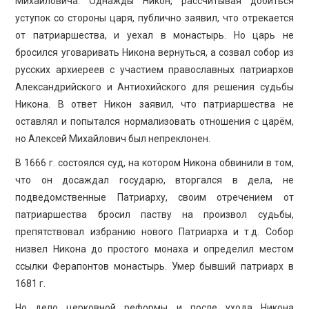
Михайловича. Однажды Никон, рассчитывая добиться
уступок со стороны царя, публично заявил, что отрекается
от патриаршества, и уехал в монастырь. Но царь не
бросился уговаривать Никона вернуться, а созвал собор из
русских архиереев с участием православных патриархов
Александрийского и Антиохийского для решения судьбы
Никона. В ответ Никон заявил, что патриаршества не
оставлял и попытался нормализовать отношения с царём,
но Алексей Михайлович был непреклонен.
В 1666 г. состоялся суд, на котором Никона обвинили в том,
что он досаждал государю, вторгался в дела, не
подведомственные Патриарху, своим отречением от
патриаршества бросил паству на произвол судьбы,
препятствовал избранию нового Патриарха и т.д. Собор
низвел Никона до простого монаха и определил местом
ссылки Ферапонтов монастырь. Умер бывший патриарх в
1681 г.
Но дело церковной реформы и после ухода Никона