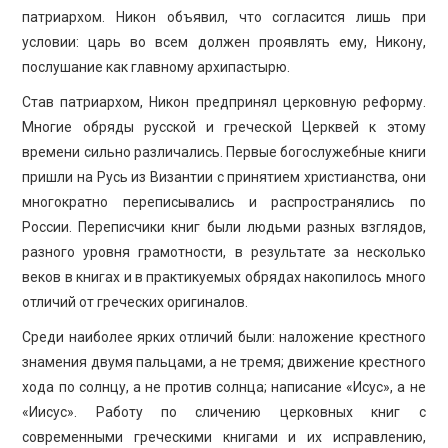
патриархом. Никон объявил, что согласится лишь при
условии: царь во всем должен проявлять ему, Никону,
послушание как главному архипастырю.
Став патриархом, Никон предпринял церковную реформу.
Многие обряды русской и греческой Церквей к этому
времени сильно различались. Первые богослужебные книги
пришли на Русь из Византии с принятием христианства, они
многократно переписывались и распространялись по
России. Переписчики книг были людьми разных взглядов,
разного уровня грамотности, в результате за несколько
веков в книгах и в практикуемых обрядах накопилось много
отличий от греческих оригиналов.
Среди наиболее ярких отличий были: наложение крестного
знамения двумя пальцами, а не тремя; движение крестного
хода по солнцу, а не против солнца; написание «Исус», а не
«Иисус». Работу по сличению церковных книг с
современными греческими книгами и их исправлению,