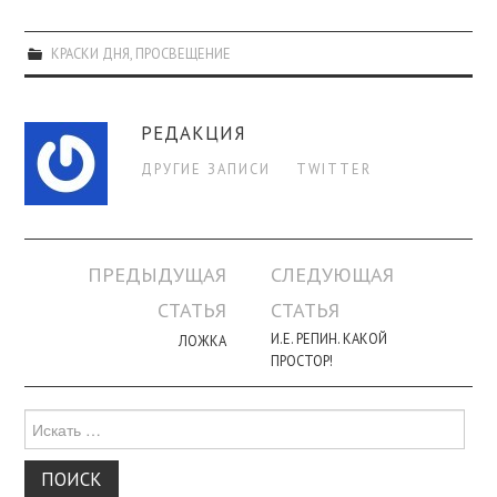
КРАСКИ ДНЯ
,
ПРОСВЕЩЕНИЕ
РЕДАКЦИЯ
ДРУГИЕ ЗАПИСИ
TWITTER
Навигация
ПРЕДЫДУЩАЯ
СЛЕДУЮЩАЯ
по
СТАТЬЯ
СТАТЬЯ
записи
И.Е. РЕПИН. КАКОЙ
ЛОЖКА
ПРОСТОР!
Поиск
для: