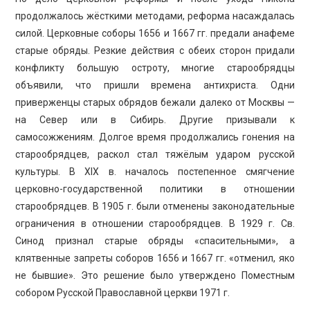
продолжалось жёсткими методами, реформа насаждалась
силой. Церковные соборы 1656 и 1667 гг. предали анафеме
старые обряды. Резкие действия с обеих сторон придали
конфликту большую остроту, многие старообрядцы
объявили, что пришли времена антихриста. Одни
приверженцы старых обрядов бежали далеко от Москвы —
на Север или в Сибирь. Другие призывали к
самосожжениям. Долгое время продолжались гонения на
старообрядцев, раскол стал тяжёлым ударом русской
культуры. В XIX в. началось постепенное смягчение
церковно-государственной политики в отношении
старообрядцев. В 1905 г. были отменены законодательные
ограничения в отношении старообрядцев. В 1929 г. Св.
Синод признал старые обряды «спасительными», а
клятвенные запреты соборов 1656 и 1667 гг. «отменил, яко
не бывшие». Это решение было утверждено Поместным
собором Русской Православной церкви 1971 г.