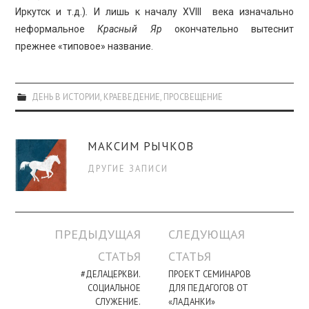
Иркутск и т.д.)
.
И лишь к началу XVIII века изначально
неформальное
Красный Яр
окончательно вытеснит
прежнее «типовое» название.
ДЕНЬ В ИСТОРИИ
,
КРАЕВЕДЕНИЕ
,
ПРОСВЕЩЕНИЕ
МАКСИМ РЫЧКОВ
ДРУГИЕ ЗАПИСИ
Навигация
ПРЕДЫДУЩАЯ
СЛЕДУЮЩАЯ
по
СТАТЬЯ
СТАТЬЯ
записи
#ДЕЛАЦЕРКВИ.
ПРОЕКТ СЕМИНАРОВ
СОЦИАЛЬНОЕ
ДЛЯ ПЕДАГОГОВ ОТ
СЛУЖЕНИЕ.
«ЛАДАНКИ»