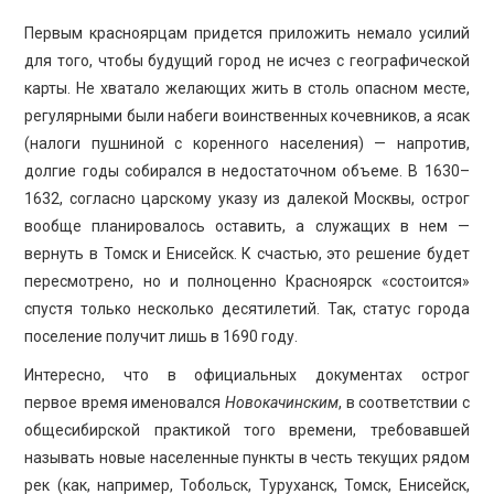
Первым красноярцам придется приложить немало усилий
для того, чтобы будущий город не исчез с географической
карты. Не хватало желающих жить в столь опасном месте,
регулярными были набеги воинственных кочевников, а ясак
(налоги пушниной с коренного населения) — напротив,
долгие годы собирался в недостаточном объеме. В 1630–
1632, согласно царскому указу из далекой Москвы, острог
вообще планировалось оставить, а служащих в нем —
вернуть в Томск и Енисейск. К счастью, это решение будет
пересмотрено, но и полноценно Красноярск «состоится»
спустя только несколько десятилетий. Так, статус города
поселение получит лишь в 1690 году.
Интересно, что в официальных документах острог
первое время именовался
Новокачинским
, в соответствии с
общесибирской практикой того времени, требовавшей
называть новые населенные пункты в честь текущих рядом
рек (как, например, Тобольск, Туруханск, Томск, Енисейск,