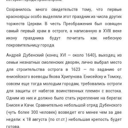
Сохранилось много свидетельств тому, что первые
красноярцы особо выделяли этот праздник из числа других
торжеств Церкви. В честь Преображения был освящен
самый первый храм в остроге, а написанную в XVIII веке
икону праздника будут почитать как небесную
покровительницу города.
Андрей Дубенский (конец XVI — около 1640), выходец из
семьи незнатных смоленских дворян, лично выбрал место
для строительства острога в 1623 — по заданию от
енисейского воеводы Якова Хрипунова. Енисейску и Томску,
совсем еще тогда молодым городам, требовались остроги
для защиты от набегов воинственных племен с востока.
Одним из них и должно было стать укрепление на берегах
Енисея и Качи. Сравнительно небольшой отряд Дубенского
(чуть более 300 человек) возведет его менее чем за две
недели: к 18 августа (по ст.ст.) небольшая крепость будет
готова.