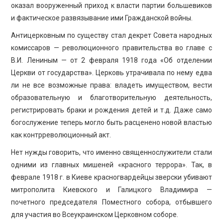
оказал вооруженный приход к власти партии большевиков
и фактическое развязывание ими Гражданской войны.
Антицерковным по существу стал декрет Совета народных
комиссаров — революционного правительства во главе с
В.И. Лениным — от 2 февраля 1918 года «Об отделении
Церкви от государства». Церковь утрачивала по нему едва
ли не все возможные права: владеть имуществом, вести
образовательную и благотворительную деятельность,
регистрировать браки и рождения детей и т.д. Даже само
богослужение теперь могло быть расценено новой властью
как контрреволюционный акт.
Нет нужды говорить, что именно священнослужители стали
одними из главных мишеней «красного террора». Так, в
феврале 1918 г. в Киеве красногвардейцы зверски убивают
митрополита Киевского и Галицкого Владимира —
почетного председателя Поместного собора, отбывшего
для участия во Всеукраинском Церковном соборе.