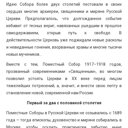
Идею Собора более двух столетий пестовали в своих
сердцах многие архиереи, священники и миряне Русской
Церкви. Предполагалось, что долгожданное событие
избавит от тесных вериг, навязанных ушедшим в прошлое
самодержавием, открыв путь к свободе. В
действительности Церковь уже поджидали новые расколы
и невиданные гонения, взорванные храмы и многие тысячи
новых мучеников…
Вместе с тем, Поместный Собор 1917–1918 годов,
прозванный современниками «Священным», во многом
позволил устоять Церкви в ХХ веке перед лицом
тяжелейших потрясений, а, значит, и внести свою лепту в
становление новой, современной нам России.
Первый за два с половиной столетия
Поместные Соборы в Русской Церкви не созывались с 1689
года — тогда епископы, духовенство и миряне собирались в
Москве, чтобы осудить практически забытую ныне