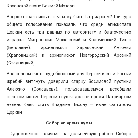
Казанской иконе Божией Матери.
Вопрос стоял лишь в том, кому быть Патриархом? Три тура
общего голосования показали, что среди епископата
Церкви есть три равных по авторитету и благочестию
иерарха: Митрополит Московский и Коломенский Тихон
(Беллавин), архиепископ Харьковский Антоний
(Храповицкий) и архиепископ Новгородский Арсений
(Стадницкий).
В конечном счете, судьбоносный для Церкви и всей России
жребий вытянуть доверили старцу Зосимовой пустыни
Алексию (Соловьеву), пользовавшемуся всеобщим
почетом иноку. Первым спустя долгое время Патриархом
велено было стать Владыке Тихону — ныне святителю
Церкви…
Собор во время чумы
Существенное влияние на дальнейшую работу Собора