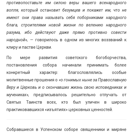
противопоставьте им силою веры вашего всенародного
вопля, который остановит безумцев и покажет им, что не
имеют они права называть себя поборниками народного
блага, строителями новой жизни по велению народного
разума, ибо действуют даже прямо противно совести
народной», —
говорилось в одном из многих воззваний к
клиру и пастве Церкви.
По мере развития советского богоборчества,
постановления собора начинали принимать более
конкретный характер: благословлялись особые
молитвенные прошения о
«о гонимых ныне за Православную
Веру и Церковь и о скончавших жизнь свою исповедниках и
мучениках»,
предписывалось решительно отлучать от
Святых Таинств всех, кто был уличен в широко
практиковавшихся «изъятиях» церковных ценностей.
Собравшиеся в Успенском соборе священники и миряне