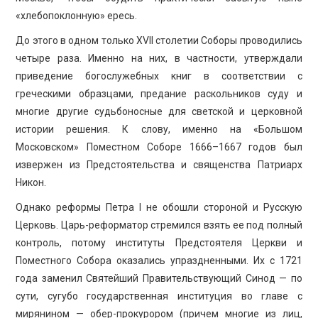
«хлебопоклонную» ересь.
До этого в одном только XVII столетии Соборы проводились
четыре раза. Именно на них, в частности, утверждали
приведение богослужебных книг в соответствии с
греческими образцами, предание раскольников суду и
многие другие судьбоносные для светской и церковной
истории решения. К слову, именно на «Большом
Московском» Поместном Соборе 1666–1667 годов был
извержен из Предстоятельства и священства Патриарх
Никон.
Однако реформы Петра I не обошли стороной и Русскую
Церковь. Царь-реформатор стремился взять ее под полный
контроль, потому институты Предстоятеля Церкви и
Поместного Собора оказались упраздненными. Их с 1721
года заменил Святейший Правительствующий Синод — по
сути, сугубо государственная институция во главе с
мирянином — обер-прокурором (причем многие из лиц,