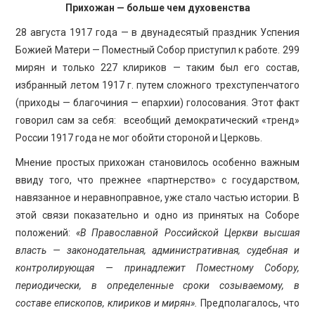
Прихожан — больше чем духовенства
28 августа 1917 года — в двунадесятый праздник Успения
Божией Матери — Поместный Собор приступил к работе. 299
мирян и только 227 клириков — таким был его состав,
избранный летом 1917 г. путем сложного трехступенчатого
(приходы — благочиния — епархии) голосования. Этот факт
говорил сам за себя: всеобщий демократический «тренд»
России 1917 года не мог обойти стороной и Церковь.
Мнение простых прихожан становилось особенно важным
ввиду того, что прежнее «партнерство» с государством,
навязанное и неравноправное, уже стало частью истории. В
этой связи показательно и одно из принятых на Соборе
положений:
«В Православной Российской Церкви высшая
власть — законодательная, административная, судебная и
контролирующая — принадлежит Поместному Собору,
периодически, в определенные сроки созываемому, в
составе епископов, клириков и мирян».
Предполагалось, что