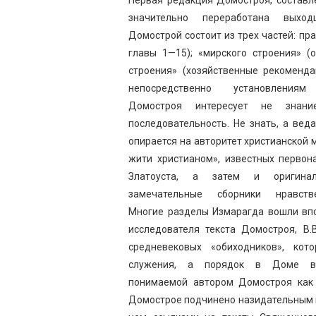
значительно переработана выхо
Домострой состоит из трех частей: пр
главы 1—15); «мирского строения» (
строения» (хозяйственные рекоменда
непосредственно установлениям
Домостроя интересует не знани
последовательность. Не знать, а ве
опирается на авторитет христианской 
жити христианом», известных первон
Златоуста, а затем и оригина
замечательные сборники нравст
Многие разделы Измарагда вошли впо
исследователя текста Домостроя, В.
средневековых «обиходников», кот
служения, а порядок в Доме во
понимаемой автором Домостроя как 
Домострое подчинено назидательным 