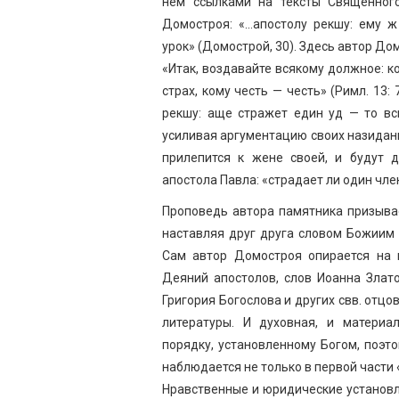
нем ссылками на тексты Священного
Домостроя: «…апостолу рекшу: ему ж
урок» (Домострой, 30). Здесь автор Д
«Итак, воздавайте всякому должное: к
страх, кому честь — честь» (Римл. 13: 
рекшу: аще стражет един уд — то вс
усиливая аргументацию своих назидани
прилепится к жене своей, и будут д
апостола Павла: «страдает ли один член
Проповедь автора памятника призыва
наставляя друг друга словом Божиим 
Сам автор Домостроя опирается на п
Деяний апостолов, слов Иоанна Злато
Григория Богослова и других свв. отц
литературы. И духовная, и материа
порядку, установленному Богом, поэ
наблюдается не только в первой части «
Нравственные и юридические установл