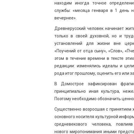
находим иногда точное определени
службы: «месяца генваря в 1 день н
вечернее».
Древнерусский человек начинает жить
только в своей духовной, но и труд
установлений для жизни вне цер
«Поучений от отца сыну», «Слов», «Пч
этом в течение времени в тексте эти
редакции: изменялись идеалы и цели
рода итог прошлому, оценить его или з
В Домострое зафиксирован фрагме
принципиально иная культура, неже
Поэтому необходимо обозначить ценнос
Существенно возросшая с принятием х
основного носителя культурной информ
средневекового человека, повли
нового миропонимания иными предстал