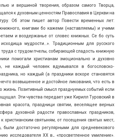
елью и вершиной творения, образом самого Творца,
щался к духовным ценностям Православия в Церкви на
туру. Об этом пишет автор Повести временных лет:
 книжного, книгами бо кажеми (наставляемы) и учими
ретаем и воздержанье от словес книжных. Се бо суть
 исходища мудрости…». Традиционным для русского
о труда с трудом пчелы, собирающей сладость книжную
ники помогали христианам эмоционально и духовно
о, не каждый человек вдумывался в богословско-
раздника, но каждый (а праздники вскоре становятся
нечто возвышенное и достойное ликования, что есть в
го жизнь. Позитивный смысл празднуемых событий если
 ощущал. Эти чувства передает уже Кирилл Туровский в
овная красота, праздници святии, веселящее верных
фера духовной радости православных праздников,
 к христианским святыням, от посещения святых мест,
, были достаточно регулярными для средневекового
нию исследователя ХХ в., «просветленное умиление».