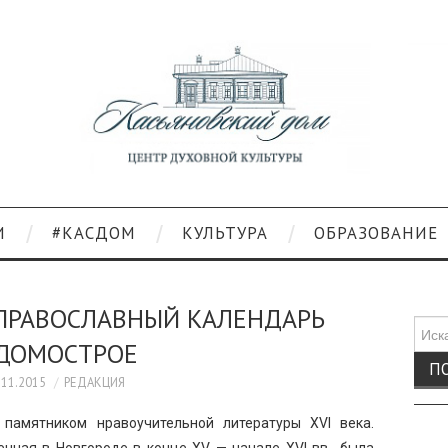
И
#КАСДОМ
КУЛЬТУРА
ОБРАЗОВАНИЕ
 ПРАВОСЛАВНЫЙ КАЛЕНДАРЬ
Поис
 ДОМОСТРОЕ
для:
.11.2015
РЕДАКЦИЯ
памятником нравоучительной литературы ХVI века.
нная в Новгороде в конце ХV — начале ХVI вв., была