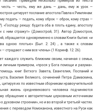
 писания. Приведем несколько примеров из текста
 честь — честь, ему же дань — дань, ему ж урок —
омостроя цитирует послание апостола Павла к Римлянам:
ому подать — подать, кому оброк — оброк, кому страх —
7). «Господу рекшу: будета оба в плоть едину, апостолу
и с ним стражут» (Домострой, 31). Автор Домостроя,
й, обращается одновременно к словам Книги бытия: «и
ва одною плотью» (Быт. 2: 24) , а также к словам
 — страдают с ним все члены» (1 Коринф. 12: 26).
ет каждого служить ближним своим, начиная с семьи,
и личным примером, «прося у Бога помощи и разума».
омощь книг Ветхого Завета, Евангелия, Посланий и
уста, Василия Великого, сочинений Петра Дамаскина,
ов, цитируя их по известным сборникам нравоучительной
льная жизнь средневекового человека подчиняются
тому обращение к авторитетным церковным источникам
о духовном строении», но и во второй и третьей частях.
ения с переводом Номоканона, известного на Руси как