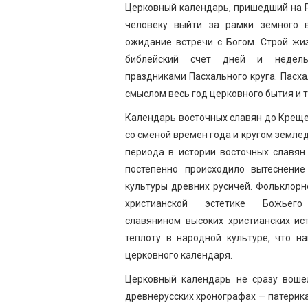
Церковный календарь, пришедший на Р
человеку выйти за рамки земного 
ожидание встречи с Богом. Строй жи
библейский счет дней и недель
праздниками Пасхального круга. Пасх
смыслом весь год церковного бытия и т
Календарь восточных славян до Крещен
со сменой времен года и кругом земле
периода в истории восточных славян
постепенно происходило вытеснени
культуры древних русичей. Фольклорн
христианской эстетике Божьег
славянином высоких христианских ис
теплоту в народной культуре, что н
церковного календаря.
Церковный календарь не сразу вошел
древнерусских хронографах — патерика