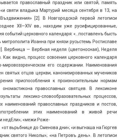
зывается православный праздник или святой, память
 «и святи владыка Мартурий месяца сентября в 13, на
 Въздвижения» [2]. В Новгородской первой летописи
озднее XII—XIV вв., находим уже русифицированные,
ия событий церковного календаря: «…поставленъ бысть
 митрополита Иоанна при князи русьстемь Ростиславе
]. Вербница — Вербная неделя (цветоносная), Неделя
. Как видно, процесс освоения церковного календаря
о-мировоззренческом его содержании. Наименования
ен святых отцов церкви, канонизированных мучеников
зрения приспособления к произносительным нормам
о ономастикона православных святцев. В лексиконе
зультаты лексико-словообразовательных процессов,
их наименований православных праздников и постов,
употреблении этих наименований в живой речи
Еи недЕли»; «межи Роже-
, «от вьрьбнице до Сменова дни»; «и выгнаша на Гюргев
дник святого Николы»; «на Петровъ день». В летописи