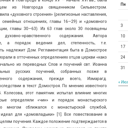
Пн
дцем из Новгорода священником Сильвестром.
авила «духовного строения» (религиозные наставления,
о семейных отношениях, главы 16—29) и «домовного
3
ции, главы 30—63). Из 63 глав около 30 посвящены
 духовно-нравственного содержания. Автора
10
е, а порядок ведения дел, степенность, т.е.
17
дать надлежит Дом. Регламентация быта в Домострое
морали в отточенных определениях отцов церкви «како
24
ачально из переводных Слов и поучений свт. Иоанна
31
льных русских поучений, собранных позже в
венного содержания, прежде всего, Измарагд.
« Ию
следствии в текст Домостроя. По мнению известного
В. Колесова, этот памятник испытал влияние многих
орые определяли «чин» и порядок монастырского
 многом сближался с монастырской службой,
идеал для «домовладыки» [1]. Все повествование в
целям поучения. Каждое положение подтверждается в