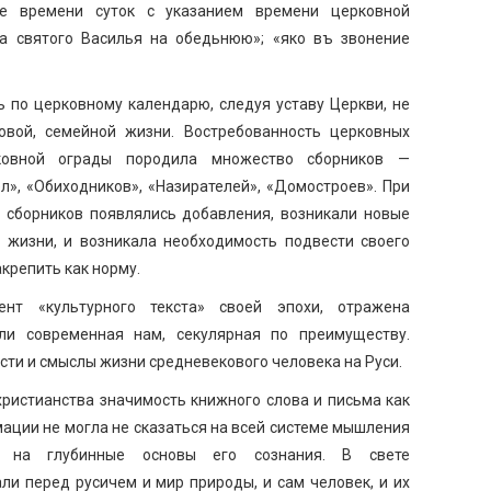
е времени суток с указанием времени церковной
а святого Василья на обедьнюю»; «яко въ звонение
 по церковному календарю, следуя уставу Церкви, не
овой, семейной жизни. Востребованность церковных
ковной ограды породила множество сборников —
ел», «Обиходников», «Назирателей», «Домостроев». При
х сборников появлялись добавления, возникали новые
 жизни, и возникала необходимость подвести своего
акрепить как норму.
нт «культурного текста» своей эпохи, отражена
ли современная нам, секулярная по преимуществу.
ти и смыслы жизни средневекового человека на Руси.
ристианства значимость книжного слова и письма как
ации не могла не сказаться на всей системе мышления
яв на глубинные основы его сознания. В свете
и перед русичем и мир природы, и сам человек, и их