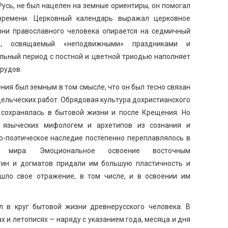
усь, не был нацелен на земные ориентиры, он помогал
времени. Церковный календарь выражал церковное
зни православного человека опирается на седмичный
, освящаемый «неподвижными» праздниками и
альный период с постной и цветной триодью наполняет
рудов.
ия был земным в том смысле, что он был тесно связан
дельческих работ. Обрядовая культура дохристианского
 сохранялась в бытовой жизни и после Крещения. Но
е языческих мифологем и архетипов из сознания и
о-поэтическое наследие постепенно переплавлялось в
о мира. Эмоциональное освоение восточным
тин и догматов придали им большую пластичность и
ашло свое отражение, в том числе, и в освоении им
 в круг бытовой жизни древнерусского человека. В
х и летописях — наряду с указанием года, месяца и дня