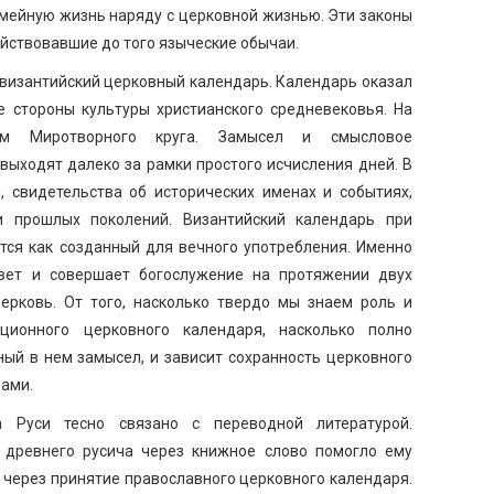
емейную жизнь наряду с церковной жизнью. Эти законы
йствовавшие до того языческие обычаи.
 византийский церковный календарь. Календарь оказал
 стороны культуры христианского средневековья. На
м Миротворного круга. Замысел и смысловое
выходят далеко за рамки простого исчисления дней. В
, свидетельства об исторических именах и событиях,
и прошлых поколений. Византийский календарь при
тся как созданный для вечного употребления. Именно
вет и совершает богослужение на протяжении двух
ерковь. От того, насколько твердо мы знаем роль и
ционного церковного календаря, насколько полно
ый в нем замысел, и зависит сохранность церковного
цами.
 Руси тесно связано с переводной литературой.
 древнего русича через книжное слово помогло ему
 и через принятие православного церковного календаря.