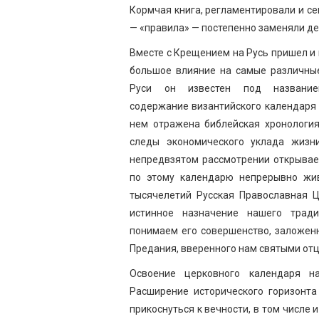
Кормчая книга, регламентировали и с
— «правила» — постепенно заменяли де
Вместе с Крещением на Русь пришел и
большое влияние на самые различные
Руси он известен под название
содержание византийского календаря 
нем отражена библейская хронология
следы экономического уклада жизн
непредвзятом рассмотрении открывае
по этому календарю непрерывно жи
тысячелетий Русская Православная Ц
истинное назначение нашего тради
понимаем его совершенство, заложенн
Предания, вверенного нам святыми от
Освоение церковного календаря на
Расширение исторического горизонта
прикоснуться к вечности, в том числе