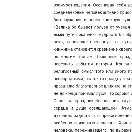
взаимоотношения. Осознавая себя ц
средневековый человек активно приоб
богослужении и через книжную куль
«Велика бо бывает польза от ученья
есмы пути покаянью, мудрость бо об
рекы, напаяюще вселенную, се суть
книжника становится сравнение своег
по многим цветам. Церковные празд
пережить события истории. Конечн
религиозный смысл того или иного п
всенародными) знал, что празднуется 
празднике благотворное влияние на е
не до конца понимал русич, то хорошо
Слове на праздник Вознесения: «дух
сердца и душа освящающее». Атмос
духовная радость от соприкосновения
особенно связанных с жизнью Христа
человека, переживавшего, по выраже