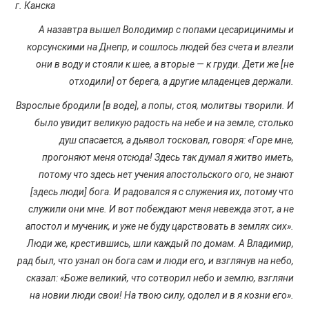
ПРОСВЕЩЕНИЕ
г. Канска
А назавтра вышел Володимир с попами цесарицинимы и
корсунскими на Днепр, и сошлось людей без счета и влезли
они в воду и стояли к шее, а вторые — к груди. Дети же [не
отходили] от берега, а другие младенцев держали.
Взрослые бродили [в воде], а попы, стоя, молитвы творили. И
было увидит великую радость на небе и на земле, столько
душ спасается, а дьявол тосковал, говоря: «Горе мне,
прогоняют меня отсюда! Здесь так думал я житво иметь,
потому что здесь нет учения апостольского ого, не знают
[здесь люди] бога. И радовался я с служения их, потому что
служили они мне. И вот побеждают меня невежда этот, а не
апостол и мученик, и уже не буду царствовать в землях сих».
Люди же, крестившись, шли каждый по домам. А Владимир,
рад был, что узнал он бога сам и люди его, и взглянув на небо,
сказал: «Боже великий, что сотворил небо и землю, взгляни
на новии люди свои! На твою силу, одолел и в я козни его».