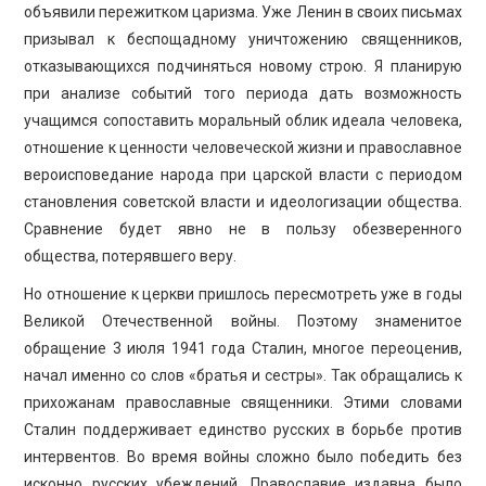
объявили пережитком царизма. Уже Ленин в своих письмах
призывал к беспощадному уничтожению священников,
отказывающихся подчиняться новому строю. Я планирую
при анализе событий того периода дать возможность
учащимся сопоставить моральный облик идеала человека,
отношение к ценности человеческой жизни и православное
вероисповедание народа при царской власти с периодом
становления советской власти и идеологизации общества.
Сравнение будет явно не в пользу обезверенного
общества, потерявшего веру.
Но отношение к церкви пришлось пересмотреть уже в годы
Великой Отечественной войны. Поэтому знаменитое
обращение 3 июля 1941 года Сталин, многое переоценив,
начал именно со слов «братья и сестры». Так обращались к
прихожанам православные священники. Этими словами
Сталин поддерживает единство русских в борьбе против
интервентов. Во время войны сложно было победить без
исконно русских убеждений. Православие издавна было