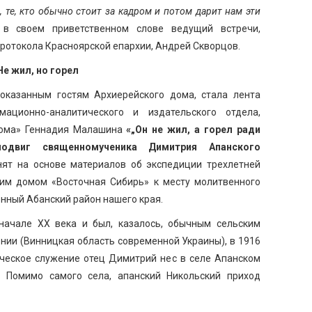
, те, кто обычно стоит за кадром и потом дарит нам эти
 в своем приветственном слове ведущий встречи,
ротокола Красноярской епархии, Андрей Скворцов.
Не жил, но горел
казанным гостям Архиерейского дома, стала лента
мационно-аналитического и издательского отдела,
 дома» Геннадия Малашина
«„Он не жил, а горел ради
одвиг священномученика Димитрия Апанского
нят на основе материалов об экспедиции трехлетней
ким домом «Восточная Сибирь» к месту молитвенного
нный Абанский район нашего края.
ачале ХХ века и был, казалось, обычным сельским
нии (Винницкая область современной Украины), в 1916
ическое служение отец Димитрий нес в селе Апанском
. Помимо самого села, апанский Никольский приход