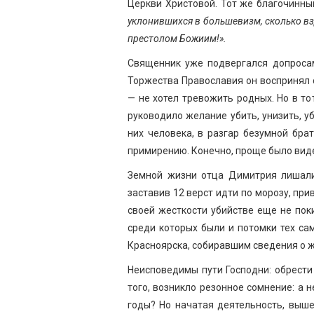
Церкви Христовой. Тот же благочинный
уклонившихся в большевизм, сколько вз
престолом Божиим!».
Священник уже подвергался допросам
Торжества Православия он воспринял с
— не хотел тревожить родных. Но в то
руководило желание убить, унизить, у
них человека, в разгар безумной бр
примирению. Конечно, проще было виде
Земной жизни отца Димитрия лишали
заставив 12 верст идти по морозу, пр
своей жесткости убийстве еще не поки
среди которых были и потомки тех са
Красноярска, собиравшим сведения о ж
Неисповедимы пути Господни: обрести
того, возникло резонное сомнение: а 
годы? Но начатая деятельность, вы