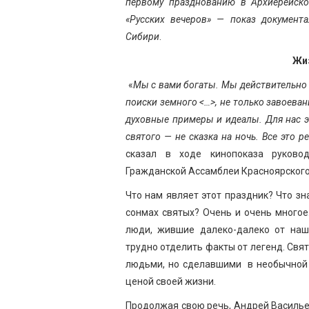
первому празднованию в Архиерейск
«Русских вечеров» — показ документ
Сибири
.
Жиз
«
Мы с вами богаты. Мы действительно б
поиски земного <…>, не только завоеван
духовные примеры и идеалы. Для нас э
святого — не сказка на ночь.
Все это р
сказал в ходе кинопоказа руковод
Гражданской Ассамблеи Красноярского
Что нам являет этот праздник? Что зн
сонмах святых? Очень и очень многое.
люди, жившие далеко-далеко от наш
трудно отделить факты от легенд. Свя
людьми, но сделавшими в необычной 
ценой своей жизни.
Продолжая свою речь, Андрей Василье