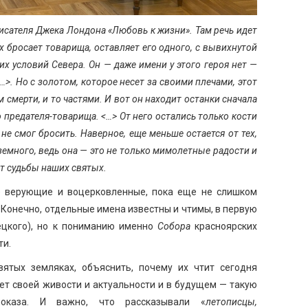
писателя Джека Лондона «Любовь к жизни». Там речь идет
х бросает товарища, оставляет его одного, с вывихнутой
их условий Севера. Он — даже имени у этого героя нет —
…>. Но с золотом, которое несет за своими плечами, этот
 смерти, и то частями. И вот он находит останки сначала
 предателя-товарища. <…> От него остались только кости
не смог бросить. Наверное, еще меньше остается от тех,
земного, ведь она — это не только мимолетные радости и
т судьбы наших святых.
е верующие и воцерковленные, пока еще не слишком
 Конечно, отдельные имена известны и чтимы, в первую
нецкого), но к пониманию именно
Собора
красноярских
ти.
ятых земляках, объяснить, почему их чтит сегодня
яет своей живости и актуальности и в будущем — такую
показа. И важно, что рассказывали «
летописцы,