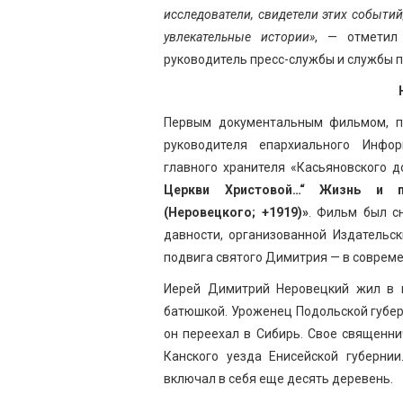
исследователи, свидетели этих событий
увлекательные истории»
, — отметил
руководитель пресс-службы и службы п
Первым документальным фильмом, по
руководителя епархиального Инфор
главного хранителя «Касьяновского
Церкви Христовой…“ Жизнь и п
(Неровецкого; +1919)»
. Фильм был с
давности, организованной Издательс
подвига святого Димитрия — в совреме
Иерей Димитрий Неровецкий жил в н
батюшкой. Уроженец Подольской губер
он переехал в Сибирь. Свое священн
Канского уезда Енисейской губернии
включал в себя еще десять деревень.