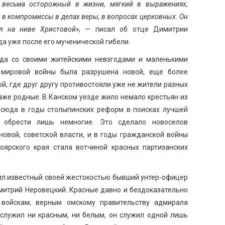
, весьма осторожный в жизни, мягкий в выражениях,
л в компромиссы в делах веры, в вопросах церковных. Он
ел на ниве Христовой»
, — писал об отце Димитрии
да уже после его мученической гибели.
ода со своими житейскими невзгодами и маленькими
мировой войны была разрушена новой, еще более
й, где друг другу противостояли уже не жители разных
даже родные. В Канском уезде жило немало крестьян из
 сюда в годы столыпинских реформ в поисках лучшей
 обрести лишь немногие. Это сделало новоселов
овой, советской власти, и в годы гражданской войны
оярского края стала вотчиной красных партизанских
дил известный своей жестокостью бывший унтер-офицер
имитрий Неровецкий. Красные давно и бездоказательно
войскам, верным омскому правительству адмирала
 служил ни красным, ни белым, он служил одной лишь