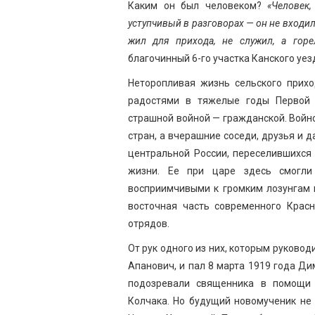
Каким он был человеком?
«Человек
уступчивый в разговорах — он не входи
жил для прихода, не служил, а гор
благочинный 6-го участка Канского уез
Неторопливая жизнь сельского прих
радостями в тяжелые годы Первой 
страшной войной — гражданской. Войно
стран, а вчерашние соседи, друзья и 
центральной России, переселившихся
жизни. Ее при царе здесь смогли
восприимчивыми к громким лозунгам н
восточная часть современного Красн
отрядов.
От рук одного из них, которым руково
Апанович, и пал 8 марта 1919 года Д
подозревали священника в помощи 
Колчака. Но будущий новомученик не