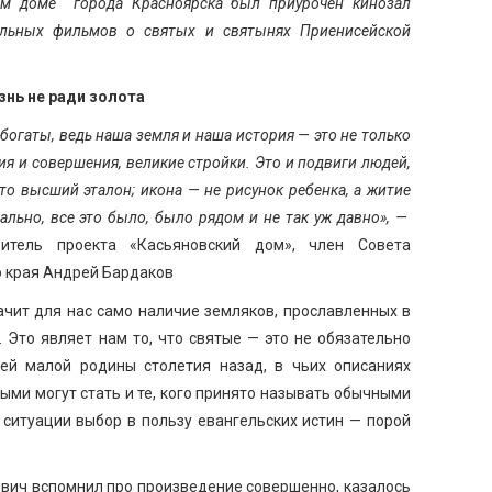
ом доме города Красноярска был приурочен кинозал
альных фильмов о святых и святынях Приенисейской
нь не ради золота
огаты, ведь наша земля и наша история — это не только
ия и совершения, великие стройки. Это и подвиги людей,
то высший эталон; икона — не рисунок ребенка, а житие
еально, все это было, было рядом и не так уж давно», —
итель проекта «Касьяновский дом», член Совета
 края Андрей Бардаков
ачит для нас само наличие земляков, прославленных в
 Это являет нам то, что святые — это не обязательно
ей малой родины столетия назад, в чьих описаниях
тыми могут стать и те, кого принято называть обычными
ситуации выбор в пользу евангельских истин — порой
вич вспомнил про произведение совершенно, казалось