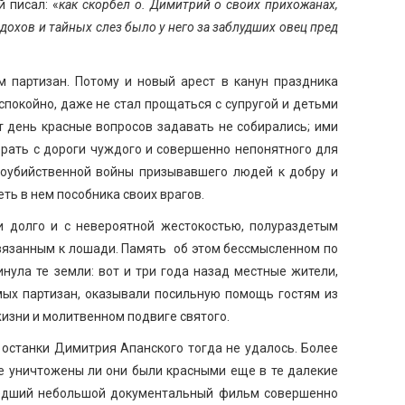
 писал: «
как скорбел о. Димитрий о своих прихожанах,
дохов и тайных слез было у него за заблудших овец пред
 партизан. Потому и новый арест в канун праздника
покойно, даже не стал прощаться с супругой и детьми
т день красные вопросов задавать не собирались; ими
брать с дороги чуждого и совершенно непонятного для
атоубийственной войны призывавшего людей к добру и
ть в нем пособника своих врагов.
 долго и с невероятной жестокостью, полураздетым
ивязанным к лошади. Память об этом бессмысленном по
нула те земли: вот и три года назад местные жители,
мых партизан, оказывали посильную помощь гостям из
изни и молитвенном подвиге святого.
 останки Димитрия Апанского тогда не удалось. Более
не уничтожены ли они были красными еще в те далекие
шедший небольшой документальный фильм совершенно