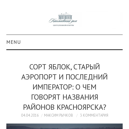
MENU
О ПРОЕКТЕ
СОРТ ЯБЛОК, СТАРЫЙ
КОЛЛЕКЦИИ
АЭРОПОРТ И ПОСЛЕДНИЙ
ИМПЕРАТОР: О ЧЕМ
#КАСДОМ
ГОВОРЯТ НАЗВАНИЯ
КУЛЬТУРА
РАЙОНОВ КРАСНОЯРСКА?
ОБРАЗОВАНИЕ
04.04.2016
МАКСИМ РЫЧКОВ
3 КОММЕНТАРИЯ