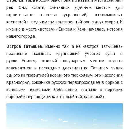
Стрелка.
Так в России было принято назвать места слияния
рек. Они, кстати, считались удачным местом для
строительства военных укреплений, всевозможных
крепостей — ведь имели естественный ров с двух сторон. И
именно в месте «встречи» Енисея и Качи началась история
нашего города.
Остров Татышев.
Именно так, а не «Остров Татышева»
правильно называть крупнейший участок суши в
русле Енисея, ставший популярным местом отдыха
красноярцев в последние десятилетия. Татышем звали
одного из правителей коренного тюркоязычного населения
Красноярья, союзника русских первопроходцев в борьбе с
кочевыми племенами. Собственно, «татыш» с тюркских
наречий и переводится как «спокойный, ласковый».