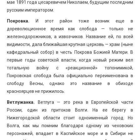
мае 1891 года цесаревичем Николаем, будущим последним
русским императором.
Покровка.
И этот район тоже возник еще в
дореволюционное время как слобода — только не
железнодорожников, а извозчиков. Название ей, по всей
видимости, дала ближайшая крупная церковь — храм (ныне
кафедральный собор) в честь Покрова Божией Матери. В
первые годы советской власти, когда новый режим вел
тотальную войну с «реакционной» топонимикой,
Покровская слобода была официально переименована в
слободу Весны, однако это название в обиходе
красноярцев не прижилось.
Ветлужанка.
Ветлуга — это река в Европейской части
России, один из притоков Волги. На ее берегу в
Нижегородской области стоит одноименный город. Но
Волга, как мы помним благодаря одному из чеховских
персонажей, впадает в Каспийское море и в Сибири не