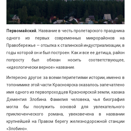
Первомайский.
Название в честь пролетарского праздника
одного из первых современных микрорайонов на
Правобережье — отсылка к сталинской индустриализации, в
годы которой он и был построен. Как и все ее детища, район
попросту был обязан носить соответствующее,
«идеологически верное» название.
Интересно другое: за всеми перипетиями истории, именно в
топонимике этой части Красноярска оказалось запечатлено
имя одного из первопроходцев Красноярской земли, казака
Дементия Злобина. Фамилия человека, чья биография
могла бы послужить основой для увлекательного
приключенческого романа, увековечена в названии
крупнейшей на Правом берегу железнодорожной станции
«Злобино».