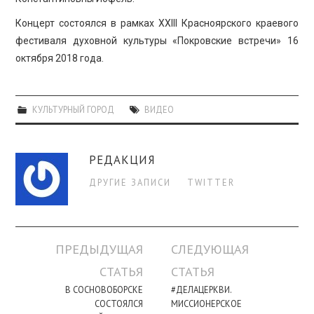
ПРОСВЕЩЕНИЕ
Концерт состоялся в рамках XXIII Красноярского краевого
фестиваля духовной культуры «Покровские встречи» 16
октября 2018 года.
КУЛЬТУРНЫЙ ГОРОД
ВИДЕО
РЕДАКЦИЯ
ДРУГИЕ ЗАПИСИ
TWITTER
Навигация
ПРЕДЫДУЩАЯ
СЛЕДУЮЩАЯ
по
СТАТЬЯ
СТАТЬЯ
записи
В СОСНОВОБОРСКЕ
#ДЕЛАЦЕРКВИ.
СОСТОЯЛСЯ
МИССИОНЕРСКОЕ