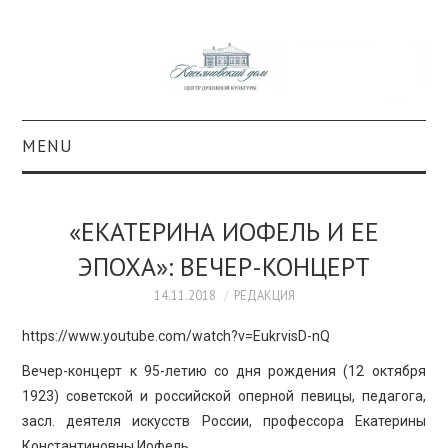
MENU
О ПРОЕКТЕ
«ЕКАТЕРИНА ИОФЕЛЬ И ЕЕ
КОЛЛЕКЦИИ
ЭПОХА»: ВЕЧЕР-КОНЦЕРТ
#КАСДОМ
14.11.2018
РЕДАКЦИЯ
https://www.youtube.com/watch?v=EukrvisD-nQ
КУЛЬТУРА
Вечер-концерт к 95-летию со дня рождения (12 октября
1923) советской и российской оперной певицы, педагога,
ОБРАЗОВАНИЕ
засл. деятеля искусств России, профессора Екатерины
Константиновны Иофель.