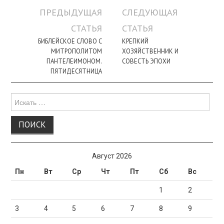
Навигация
ПРЕДЫДУЩАЯ
СЛЕДУЮЩАЯ
по
СТАТЬЯ
СТАТЬЯ
записи
БИБЛЕЙСКОЕ СЛОВО С
КРЕПКИЙ
МИТРОПОЛИТОМ
ХОЗЯЙСТВЕННИК И
ПАНТЕЛЕИМОНОМ.
СОВЕСТЬ ЭПОХИ
ПЯТИДЕСЯТНИЦА
Поиск
для:
Август 2026
Пн
Вт
Ср
Чт
Пт
Сб
Вс
1
2
3
4
5
6
7
8
9