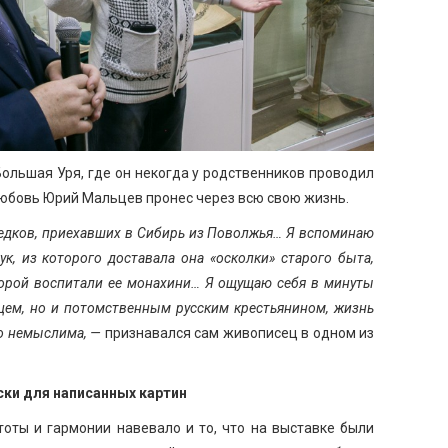
ольшая Уря, где он некогда у родственников проводил
любовь Юрий Мальцев пронес через всю свою жизнь.
предков, приехавших в Сибирь из Поволжья… Я вспоминаю
ук, из которого доставала она «осколки» старого быта,
торой воспитали ее монахини… Я ощущаю себя в минуты
цем, но и потомственным русским крестьянином, жизнь
то немыслима, —
признавался сам живописец в одном из
ки для написанных картин
оты и гармонии навевало и то, что на выставке были