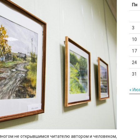
Пн
3
10
17
24
31
« Ию
многом не открывшимся читателю автором и человеком,