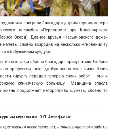
 художника заиграли благодаря другим героям вечера
ческого ансамбля «Первоцвет» при Красноярском
 Лариса Экард). Давние друзья «Касьяновского дома»
е напевы, словно возродив на несколько мгновений ту
-то в бабушкином сундуке…
рытие выставки обрело благодаря присутствию Любови
ач по профессии, некогда буквально спас жизнь Юрия
ности хирургу передал галерею своих работ — они и
рожную клиническую больницу… Медицина спасла
, а жизнь продолжает неторопливо шуметь, словно то
урным музеем им. В.П. Астафьева:
 протяжении нескольких лет, и ранее видела эти работы