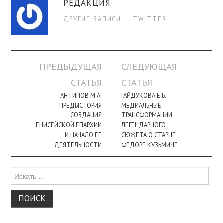
РЕДАКЦИЯ
ДРУГИЕ ЗАПИСИ
TWITTER
Навигация
ПРЕДЫДУЩАЯ
СЛЕДУЮЩАЯ
по
СТАТЬЯ
СТАТЬЯ
записи
АНТИПОВ М.А.
ГАЙДУКОВА Е.Б.
ПРЕДЫСТОРИЯ
МЕДИАЛЬНЫЕ
СОЗДАНИЯ
ТРАНСФОРМАЦИИ
ЕНИСЕЙСКОЙ ЕПАРХИИ
ЛЕГЕНДАРНОГО
И НАЧАЛО ЕЕ
СЮЖЕТА О СТАРЦЕ
ДЕЯТЕЛЬНОСТИ
ФEДОРЕ КУЗЬМИЧЕ
Поиск
для: