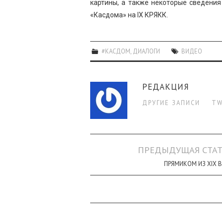
картины, а также некоторые сведения
«Касдома» на IX КРЯКК.
#КАСДОМ
,
ДИАЛОГИ
ВИДЕО
РЕДАКЦИЯ
ДРУГИЕ ЗАПИСИ
TW
Навигация
ПРЕДЫДУЩАЯ СТАТ
по
ПРЯМИКОМ ИЗ XIX 
записи