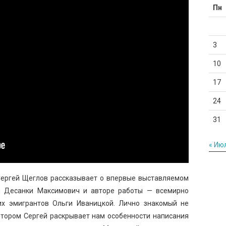
Пн
3
10
17
24
31
« Ию
 Сергей Щеглов рассказывает о впервые выставляемом
сы Десанки Максимович и авторе работы — всемирно
их эмигрантов Ольги Иваницкой. Лично знакомый не
автором Сергей раскрывает нам особенности написания