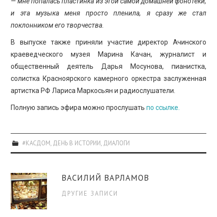
— мне попалась пластинка из этой самой домашней фонотеки,
и эта музыка меня просто пленила, я сразу же стал
поклонником его творчества.
В выпуске также приняли участие директор Ачинского
краеведческого музея Марина Качан, журналист и
общественный деятель Дарья Мосунова, пианистка,
солистка Красноярского камерного оркестра заслуженная
артистка РФ Лариса Маркосьян и радиослушатели.
Полную запись эфира можно прослушать
по ссылке.
#КАСДОМ
,
ДЕНЬ В ИСТОРИИ
,
ДИАЛОГИ
ВАСИЛИЙ ВАРЛАМОВ
ДРУГИЕ ЗАПИСИ