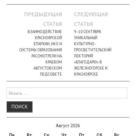
Навигация
ПРЕДЫДУЩАЯ
СЛЕДУЮЩАЯ
по
СТАТЬЯ
СТАТЬЯ
записи
ВЗАИМОДЕЙСТВИЕ
9–10 СЕНТЯБРЯ.
КРАСНОЯРСКОЙ
УНИКАЛЬНЫЙ
ЕПАРХИИ, НКО И
КУЛЬТУРНО-
СИСТЕМЫ ОБРАЗОВАНИЯ
ПРОСВЕТИТЕЛЬСКИЙ
РАССМОТРЕЛИ НА
ЛЕКТОРИЙ
КРАЕВОМ
«БЛАГОДАРЮ» В
АВГУСТОВСКОМ
ЖЕЛЕЗНОГОРСКЕ И
ПЕДСОВЕТЕ
КРАСНОЯРСКЕ
Поиск
для:
Август 2026
Пн
Вт
Ср
Чт
Пт
Сб
Вс