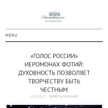
MENU
О ПРОЕКТЕ
«ГОЛОС РОССИИ»
КОЛЛЕКЦИИ
ИЕРОМОНАХ ФОТИЙ:
ДУХОВНОСТЬ ПОЗВОЛЯЕТ
#КАСДОМ
ТВОРЧЕСТВУ БЫТЬ
КУЛЬТУРА
ЧЕСТНЫМ
ОБРАЗОВАНИЕ
17.03.2017
ЮРИЙ ПАСХАЛЬСКИЙ