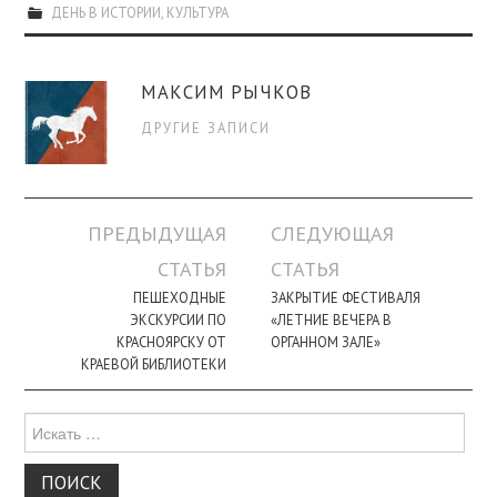
ДЕНЬ В ИСТОРИИ
,
КУЛЬТУРА
МАКСИМ РЫЧКОВ
ДРУГИЕ ЗАПИСИ
Навигация
ПРЕДЫДУЩАЯ
СЛЕДУЮЩАЯ
по
СТАТЬЯ
СТАТЬЯ
записи
ПЕШЕХОДНЫЕ
ЗАКРЫТИЕ ФЕСТИВАЛЯ
ЭКСКУРСИИ ПО
«ЛЕТНИЕ ВЕЧЕРА В
КРАСНОЯРСКУ ОТ
ОРГАННОМ ЗАЛЕ»
КРАЕВОЙ БИБЛИОТЕКИ
Поиск
для: