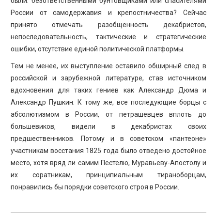
были: безответственными бунтовщиками или спасителями
России от самодержавия и крепостничества? Сейчас
принято отмечать разобщенность декабристов,
непоследовательность, тактические и стратегические
ошибки, отсутствие единой политической платформы.
Тем не менее, их выступление оставило обширный след в
российской и зарубежной литературе, став источником
вдохновения для таких гениев как Александр Дюма и
Александр Пушкин. К тому же, все последующие борцы с
абсолютизмом в России, от петрашевцев вплоть до
большевиков, видели в декабристах своих
предшественников. Потому и в советском «пантеоне»
участникам восстания 1825 года было отведено достойное
место, хотя вряд ли самим Пестелю, Муравьеву-Апостолу и
их соратникам, принципиальным тираноборцам,
понравились бы порядки советского строя в России.