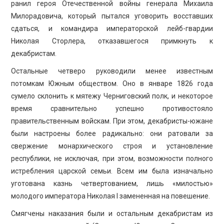
ранил героя Отечественной войны генерала Михаила
Милорадовича, который пытался уговорить восставших
сдаться, и командира императорской лейб-гвардии
Николая Сторлера, отказавшегося примкнуть к
декабристам.
Остальные четверо руководили менее известным
потомкам Южным обществом. Оно в январе 1826 года
сумело склонить к мятежу Черниговский полк, и некоторое
время сравнительно успешно противостояло
правительственным войскам. При этом, декабристы-южане
были настроены более радикально: они ратовали за
свержение монархического строя и установление
республики, не исключая, при этом, возможности полного
истребления царской семьи. Всем им была изначально
уготована казнь четвертованием, лишь «милостью»
молодого императора Николая I замененная на повешение.
Смягчены наказания были и остальным декабристам из