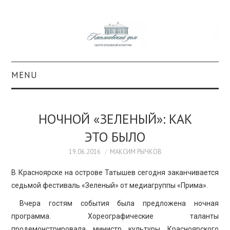
MENU
О ПРОЕКТЕ
НОЧНОЙ «ЗЕЛЕНЫЙ»: КАК
КОЛЛЕКЦИИ
ЭТО БЫЛО
#КАСДОМ
19.06.2016
МАКСИМ РЫЧКОВ
В Красноярске на острове Татышев сегодня заканчивается
КУЛЬТУРА
седьмой фестиваль «Зеленый» от медиагруппы «Прима».
Вчера гостям события была предложена ночная
ОБРАЗОВАНИЕ
программа. Хореографические таланты
продемонстрировала министр культуры Красноярского