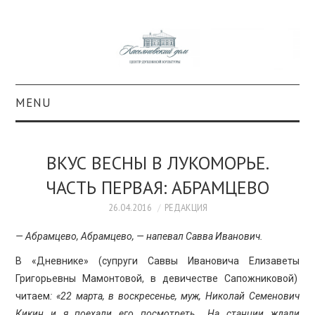
MENU
О ПРОЕКТЕ
ВКУС ВЕСНЫ В ЛУКОМОРЬЕ.
КОЛЛЕКЦИИ
ЧАСТЬ ПЕРВАЯ: АБРАМЦЕВО
#КАСДОМ
26.04.2016
РЕДАКЦИЯ
— Абрамцево, Абрамцево, — напевал Савва Иванович.
КУЛЬТУРА
В «Дневнике» (супруги Саввы Ивановича Елизаветы
Григорьевны Мамонтовой, в девичестве Сапожниковой)
ОБРАЗОВАНИЕ
читаем
: «22 марта, в воскресенье, муж, Николай Семенович
Кикин и я поехали его посмотреть… На станции ждали