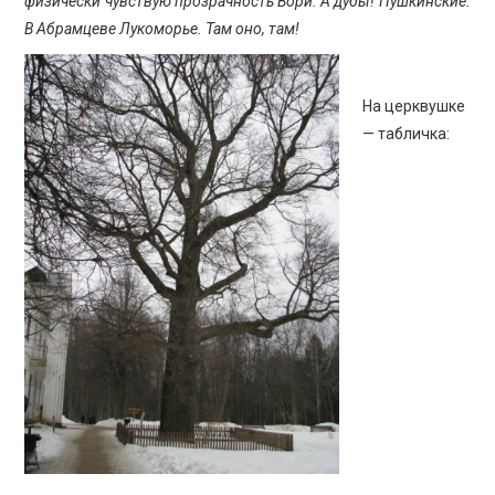
физически чувствую прозрачность Вори. А дубы! Пушкинские.
В Абрамцеве Лукоморье. Там оно, там!
На церквушке
— табличка: