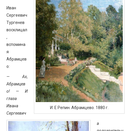
Иван
Сергеевич
Тургенев
восклицал
,
вспомина
я
Абрамцев
о:
— Ах,
Абрамцев
о! — И
глаза
Ивана
И. Е Репин. Абрамцево. 1880 г.
Сергеевич
а
подозрительн