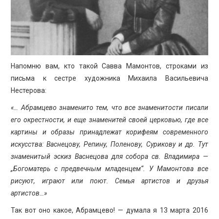
Напомню вам, кто такой Савва Мамонтов, строками из
письма к сестре художника Михаила Васильевича
Нестерова:
«… Абрамцево знаменито тем, что все знаменитости писали
его окрестности, и еще знаменитей своей церковью, где все
картины и образы принадлежат корифеям современного
искусства: Васнецову, Репину, Поленову, Сурикову и др. Тут
знаменитый эскиз Васнецова для собора св. Владимира —
„Богоматерь с предвечным младенцем“. У Мамонтова все
рисуют, играют или поют. Семья артистов и друзья
артистов…»
Так вот оно какое, Абрамцево! — думала я 13 марта 2016