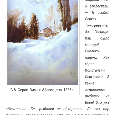
о заблестели.
— Я любил
Сергея
Тимофеевича.
Ах, Господи!
Как было
молодо!
Сколько
надежд. Как
горел
Константин
Сергеевич! А
какие
затеивались
В.А. Серов. Зима в Абрамцево. 1886 г.
рыбалки на
Воре! Это уже
обязательно. Без рыбалки не обходилось. До сих пор