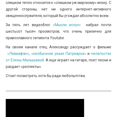
слишком тепло относится к «слишком уж мирскому» иноку. С
другой стороны, нет ни одного интернет-активного
священнослужителя, который бы угождал абсолютно всем.
За пять лет видеоблог
«Мысли вслух»
набрал почти
шестьсот тысяч просмотров, что очень прилично для
православного сегмента Youtube.
На своем канале отец Александр рассуждает о фильме
«Левиафан»
,
«необычном указе Патриарха»
и
нелепостях
от Елены Малышевой.
А еще играет на гитаре, поет песни и
раздает «респекты».
Стоит посмотреть хотя бы ради любопытства.