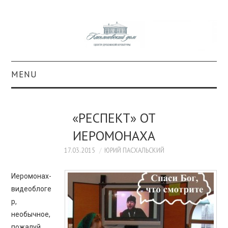
MENU
О ПРОЕКТЕ
«РЕСПЕКТ» ОТ
КОЛЛЕКЦИИ
ИЕРОМОНАХА
#КАСДОМ
17.03.2015
ЮРИЙ ПАСХАЛЬСКИЙ
Иеромонах-
КУЛЬТУРА
видеоблоге
р,
ОБРАЗОВАНИЕ
необычное,
пожалуй,