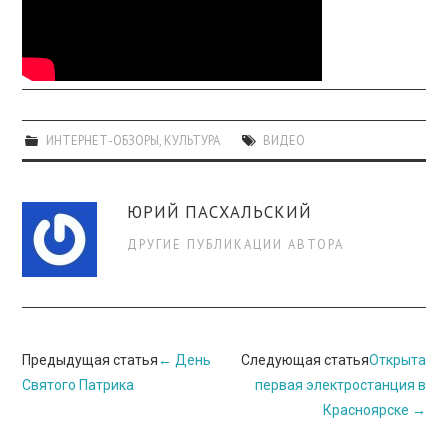
ИНТЕРНЕТ-ОБЗОРЫ
,
КУЛЬТУРА
ВИДЕО
ЮРИЙ ПАСХАЛЬСКИЙ
ДРУГИЕ ПУБЛИКАЦИИ АВТОРА
Навигация
Предыдущая статья
←
День
Следующая статья
Открыта
по
Святого Патрика
первая электростанция в
Красноярске
→
записи