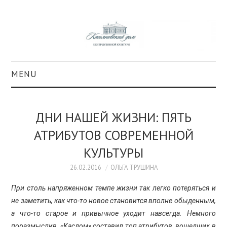
MENU
О ПРОЕКТЕ
ДНИ НАШЕЙ ЖИЗНИ: ПЯТЬ
КОЛЛЕКЦИИ
АТРИБУТОВ СОВРЕМЕННОЙ
КУЛЬТУРЫ
#КАСДОМ
26.02.2016
ОЛЬГА ТРУШИНА
КУЛЬТУРА
При столь напряженном темпе жизни так легко потеряться и
не заметить, как что-то новое становится вполне обыденным,
ОБРАЗОВАНИЕ
а что-то старое и привычное уходит навсегда. Немного
поразмыслив, «Касдом» составил топ атрибутов, вошедших в