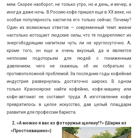
мем. Скорее наоборот, не только утро, но и день, и вечер, а
иногда даже ночь. В Россию кофе пришел еще в XX веке, но
особая популярность настигла его только сейчас. Почему?
Один из возможных ответов — современный темп жизни
настолько истощает людские силы, что те подкрепляют их
энергободрящим напитком чуть ли не круглосуточно. А,
кроме того, он еще и очень вкусный, да и является
неплохим подспорьем для людей с пониженным
давлением, чего не скажешь об их собратьях с
противоположной проблемой. За последние годы кофейная
индустрия развернулась достаточно широко. В одном
только Красноярске найти кофейню, кофе-машину или
кофе-автомат не составит труда. А изготовление кофе
превратилось в целое искусство, дав целый плацдарм
развития для профессии бариста.
2. «А можно я вас из фоторужья щелкну!?» (Шарик из
«Простоквашино»)