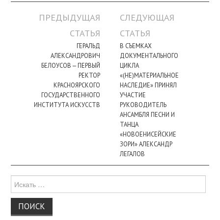
Навигация
ПРЕДЫДУЩАЯ
СЛЕДУЮЩАЯ
по
СТАТЬЯ
СТАТЬЯ
записи
ГЕРАЛЬД
В СЪЕМКАХ
АЛЕКСАНДРОВИЧ
ДОКУМЕНТАЛЬНОГО
БЕЛОУСОВ — ПЕРВЫЙ
ЦИКЛА
РЕКТОР
«(НЕ)МАТЕРИАЛЬНОЕ
КРАСНОЯРСКОГО
НАСЛЕДИЕ» ПРИНЯЛ
ГОСУДАРСТВЕННОГО
УЧАСТИЕ
ИНСТИТУТА ИСКУССТВ
РУКОВОДИТЕЛЬ
АНСАМБЛЯ ПЕСНИ И
ТАНЦА
«НОВОЕНИСЕЙСКИЕ
ЗОРИ» АЛЕКСАНДР
ЛЕГАЛОВ
Поиск
для: