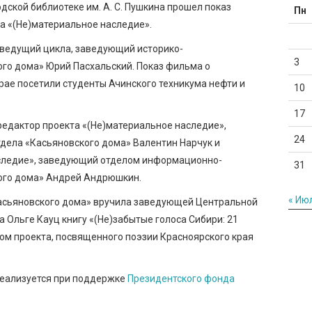
дской библиотеке им. А. С. Пушкина прошел показ
Пн
а «(Не)материальное наследие».
 ведущий цикла, заведующий историко-
3
го дома» Юрий Пасхальский. Показ фильма о
рае посетили студенты Ачинского техникума нефти и
10
17
редактор проекта «(Не)материальное наследие»,
24
дела «Касьяновского дома» Валентин Нарчук и
следие», заведующий отделом информационно-
31
ого дома» Андрей Андрюшкин.
« Ию
асьяновского дома» вручила заведующей Центральной
а Ольге Кауц книгу «(Не)забытые голоса Сибири: 21
огом проекта, посвященного поэзии Красноярского края
реализуется при поддержке
Президентского фонда