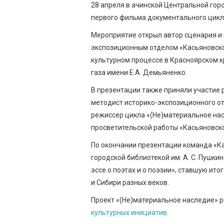
28 апреля в ачинской Центральной горо
первого фильма документального цикл
Мероприятие открыл автор сценария и
экспозиционным отделом «Касьяновско
культурном процессе в Красноярском к
газа имени Е.А. Демьяненко.
В презентации также приняли участие 
методист историко-экспозиционного от
режиссер цикла «(Не)материальное на
просветительской работы «Касьяновск
По окончании презентации команда «К
городской библиотекой им. А. С. Пушкин
эссе о поэтах и о поэзии», ставшую ит
и Сибири разных веков.
Проект «(Не)материальное наследие» 
культурных инициатив
.