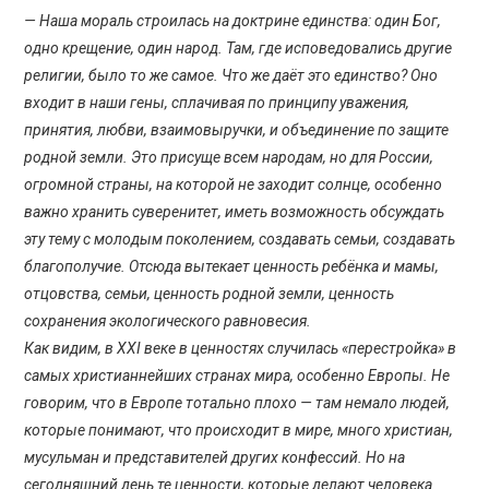
— Наша мораль строилась на доктрине единства: один Бог,
одно крещение, один народ. Там, где исповедовались другие
религии, было то же самое. Что же даёт это единство? Оно
входит в наши гены, сплачивая по принципу уважения,
принятия, любви, взаимовыручки, и объединение по защите
родной земли. Это присуще всем народам, но для России,
огромной страны, на которой не заходит солнце, особенно
важно хранить суверенитет, иметь возможность обсуждать
эту тему с молодым поколением, создавать семьи, создавать
благополучие. Отсюда вытекает ценность ребёнка и мамы,
отцовства, семьи, ценность родной земли, ценность
сохранения экологического равновесия.
Как видим, в XXI веке в ценностях случилась «перестройка» в
самых христианнейших странах мира, особенно Европы. Не
говорим, что в Европе тотально плохо — там немало людей,
которые понимают, что происходит в мире, много христиан,
мусульман и представителей других конфессий. Но на
сегодняшний день те ценности, которые делают человека