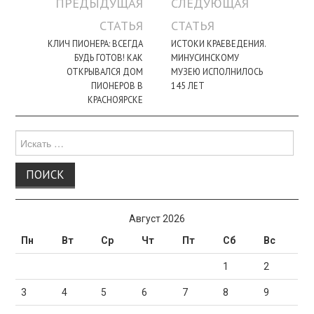
Навигация
ПРЕДЫДУЩАЯ
СЛЕДУЮЩАЯ
по
СТАТЬЯ
СТАТЬЯ
записи
КЛИЧ ПИОНЕРА: ВСЕГДА
ИСТОКИ КРАЕВЕДЕНИЯ.
БУДЬ ГОТОВ! КАК
МИНУСИНСКОМУ
ОТКРЫВАЛСЯ ДОМ
МУЗЕЮ ИСПОЛНИЛОСЬ
ПИОНЕРОВ В
145 ЛЕТ
КРАСНОЯРСКЕ
Поиск
для:
Август 2026
Пн
Вт
Ср
Чт
Пт
Сб
Вс
1
2
3
4
5
6
7
8
9