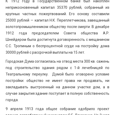
К 1912 году в Государственном банке был накоплен
неприкосновенный капитал 35370 рублей, собранный из
крупных частных пожертвований. Его основу составили
25000 рублей — капитал Н.К. Переплетчикова, завещанный
золотопромышленником обществу после смерти. В декабре
1912 года председателем Совета общества А.Р.
Шнейдером была достигнута договоренность с мещанином
С.С. Тропиным о беспроцентной ссуде на постройку дома
30000 рублей с рассрочкой выплаты на 15 лет.
Городская Дума согласилась на отвод места 300 кв. сажень
под строительство здания рядом с 1-й лечебницей по
Театральному переулку. Думой было оговорено условие
постройки: общество не имеет права ни продавать, ни
закладывать выстроенный на данном участке дом, а в
случае закрытия здание поступает в полную собственность
города.
9 апреля 1913 года общее собрание одобрило проект