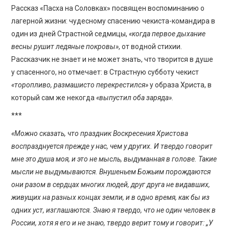
Рассказ «Пасха на Соловках» посвящен воспоминанию о
лагерной жизни: чудесному спасению чекиста-командира в
один из дней Страстной седмицы,
«когда первое дыхание
весны рушит ледяные покровы»
, от водной стихии.
Рассказчик не знает и не может знать, что творится в душе
у спасенного, но отмечает: в Страстную субботу чекист
«торопливо, размашисто перекрестился»
у образа Христа, в
который сам же некогда
«выпустил оба заряда».
***
«Можно сказать, что праздник Воскресения Христова
воспразднуется прежде у нас, чем у других. И твердо говорит
мне это душа моя, и это не мысль, выдуманная в голове. Такие
мысли не выдумываются. Внушеньем Божьим порождаются
они разом в сердцах многих людей, друг друга не видавших,
живущих на разных концах земли, и в одно время, как бы из
одних уст, изглашаются. Знаю я твердо, что не один человек в
России, хотя я его и не знаю, твердо верит тому и говорит: „У