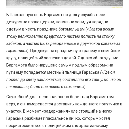
В Пасхальную ночь Баргамот по долгу службы несет
дежурство возле церкви, невольно завидуя нарядно
одетым в честь праздника богомольцам («
Завтра всему
этому великолепию предстояло частью попасть на стойку
кабаков, а частью быть разорванным в дружеской схватке за
гармонию»
). Предвкушая праздничную трапезу в семейном
кругу, полицейский заспешил домой. Однако «благодушие
Баргамота было нарушено самым подлым образом»: на
пути ему попадается местный пьяница Гараська
(«Где он
поспел до свету наклюкаться, составляло его тайну, но что он
наклюкался, было вне всякого сомнения»
).
Служебный долг первоначально берет над Баргамотом
верх, и он намеревается доставить нежданного попутчика в
участок. В момент «задержания» еле стоящий на ногах
Гараська разбивает пасхальное яичко, которым хотел
похристосоваться с полицейским «по христианскому