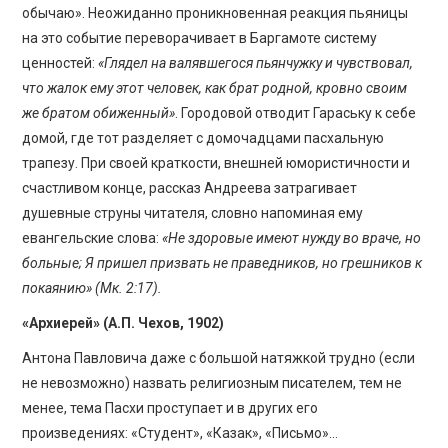
обычаю». Неожиданно проникновенная реакция пьяницы
на это событие переворачивает в Баргамоте систему
ценностей:
«Глядел на валявшегося пьянчужку и чувствовал,
что жалок ему этот человек, как брат родной, кровно своим
же братом обиженный»
. Городовой отводит Гараську к себе
домой, где тот разделяет с домочадцами пасхальную
трапезу. При своей краткости, внешней юмористичности и
счастливом конце, рассказ Андреева затрагивает
душевные струны читателя, словно напоминая ему
евангельские слова:
«Не здоровые имеют нужду во враче, но
больные; Я пришел призвать не праведников, но грешников к
покаянию» (Мк. 2:17).
«Архиерей» (А.П. Чехов, 1902)
Антона Павловича даже с большой натяжкой трудно (если
не невозможно) назвать религиозным писателем, тем не
менее, тема Пасхи проступает и в других его
произведениях: «Студент», «Казак», «Письмо»…