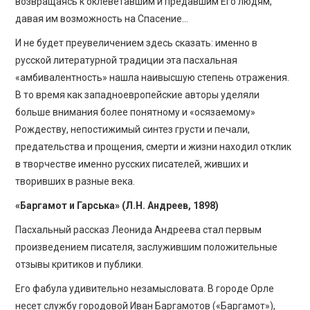
возвращаясь к оклеветавшим и предавшим Его людям,
давая им возможность на Спасение…
И не будет преувеличением здесь сказать: именно в
русской литературной традиции эта пасхальная
«амбивалентность» нашла наивысшую степень отражения.
В то время как западноевропейские авторы уделяли
больше внимания более понятному и «осязаемому»
Рождеству, непостижимый синтез грусти и печали,
предательства и прощения, смерти и жизни находил отклик
в творчестве именно русских писателей, живших и
творивших в разные века.
«Баргамот и Гарська» (Л.Н. Андреев, 1898)
Пасхальный рассказ Леонида Андреева стал первым
произведением писателя, заслужившим положительные
отзывы критиков и публики.
Его фабула удивительно незамысловата. В городе Орле
несет службу городовой Иван Баргамотов («Баргамот»),