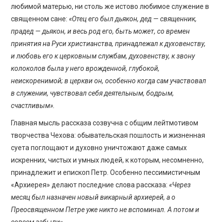
любимой матерью, ни столь же истово любимое служение в
священном сане:
«Отец его был дьякон, дед — священник,
прадед — дьякон, и весь род его, быть может, со времен
принятия на Руси христианства, принадлежал к духовенству,
и любовь его к церковным службам, духовенству, к звону
колоколов была у него врожденной, глубокой,
неискоренимой; в церкви он, особенно когда сам участвовал
в служении, чувствовал себя деятельным, бодрым,
счастливым».
Главная мысль рассказа созвучна с общим лейтмотивом
творчества Чехова: обывательская пошлость и жизненная
суета поглощают и духовно уничтожают даже самых
искренних, чистых и умных людей, к которым, несомненно,
принадлежит и епископ Петр. Особенно пессимистичным
«Архиерея» делают последние слова рассказа:
«Через
месяц был назначен новый викарный архиерей, а о
Преосвященном Петре уже никто не вспоминал. А потом и
совсем забыли».