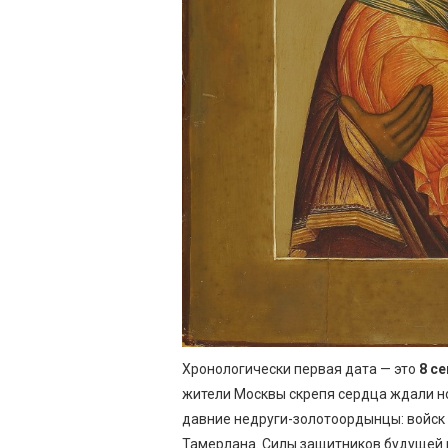
Хронологически первая дата — это
8 се
жители Москвы скрепя сердца ждали но
давние недруги-золотоордынцы: войск
Тамерлана. Силы защитников будущей р