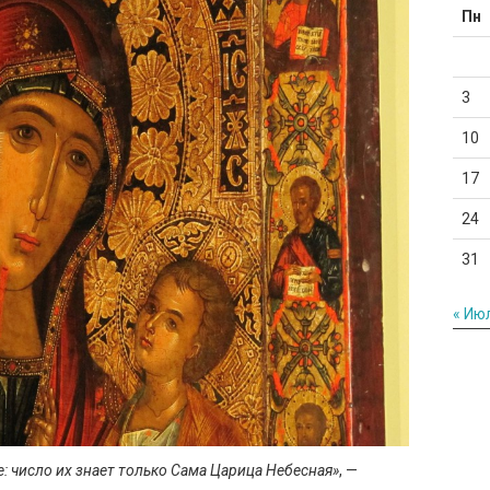
Пн
3
10
17
24
31
« Ию
е: число их знает только Сама Царица Небесная»
, —