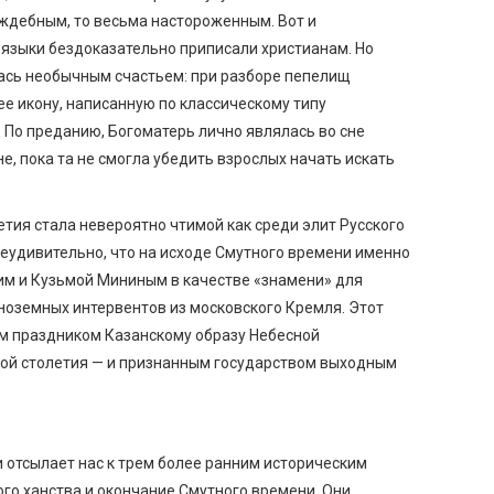
ждебным, то весьма настороженным. Вот и
языки бездоказательно приписали христианам. Но
улась необычным счастьем: при разборе пепелищ
е икону, написанную по классическому типу
). По преданию, Богоматерь лично являлась во сне
, пока та не смогла убедить взрослых начать искать
етия стала невероятно чтимой как среди элит Русского
неудивительно, что на исходе Смутного времени именно
м и Кузьмой Мининым в качестве «знамени» для
иноземных интервентов из московского Кремля. Этот
ым праздником Казанскому образу Небесной
ной столетия — и признанным государством выходным
 отсылает нас к трем более ранним историческим
го ханства и окончание Смутного времени. Они