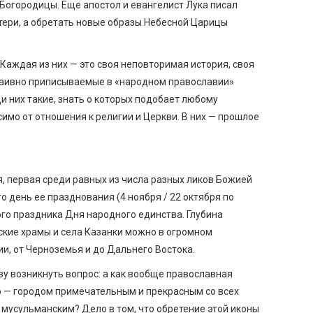
 Богородицы. Еще апостол и евангелист Лука писал
ери, а обретать новые образы Небесной Царицы
Каждая из них — это своя неповторимая история, своя
 наивно приписываемые в «народном православии»
и них такие, знать о которых подобает любому
имо от отношения к религии и Церкви. В них — прошлое
я, первая среди равных из числа разных ликов Божией
то день ее празднования (4 ноября / 22 октября по
ного праздника Дня народного единства. Глубина
ские храмы и села Казанки можно в огромном
ии, от Черноземья и до Дальнего Востока.
у возникнуть вопрос: а как вообще православная
ю — городом примечательным и прекрасным со всех
е мусульманским? Дело в том, что обретение этой иконы