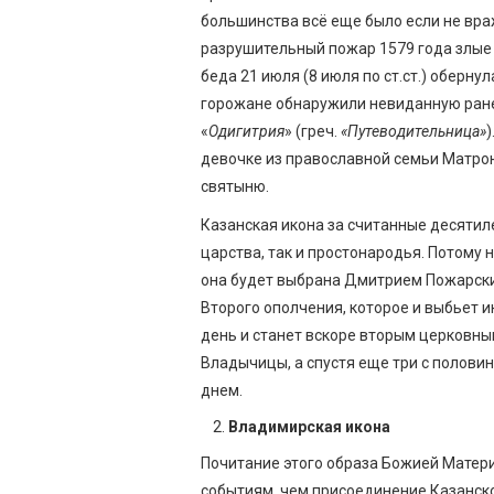
большинства всё еще было если не вра
разрушительный пожар 1579 года злые 
беда 21 июля (8 июля по ст.ст.) оберн
горожане обнаружили невиданную ране
«
Одигитрия
» (греч.
«Путеводительница»
девочке из православной семьи Матроне
святыню.
Казанская икона за считанные десятил
царства, так и простонародья. Потому 
она будет выбрана Дмитрием Пожарски
Второго ополчения, которое и выбьет 
день и станет вскоре вторым церковн
Владычицы, а спустя еще три с полови
днем.
Владимирская икона
Почитание этого образа Божией Матери
событиям, чем присоединение Казанско