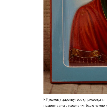
К Русскому царству город присоединили
православного населения было немного