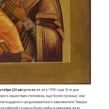
нтября (26 августа по ст.ст.)
1395 года. В те дни
вого нашествия степняков, еще более грозных, чем
 легендарного среднеазиатского завоевателя Тимура
оссийской столицы были слабы и невелики; ведь