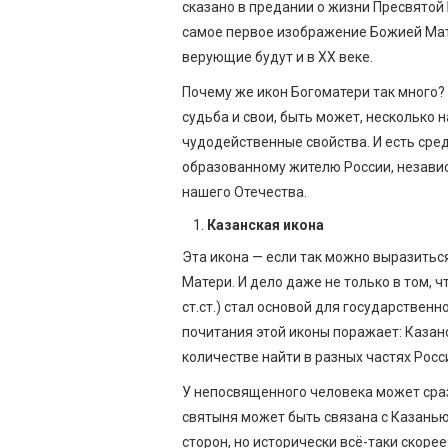
сказано в предании о жизни Пресвятой
самое первое изображение Божией Мат
верующие будут и в XX веке.
Почему же икон Богоматери так много? 
судьба и свои, быть может, несколько
чудодейственные свойства. И есть сред
образованному жителю России, независ
нашего Отечества.
Казанская икона
Эта икона — если так можно выразитьс
Матери. И дело даже не только в том, ч
ст.ст.) стал основой для государствен
почитания этой иконы поражает: Казан
количестве найти в разных частях Росс
У непосвященного человека может сраз
святыня может быть связана с Казань
сторон, но исторически всё-таки скоре