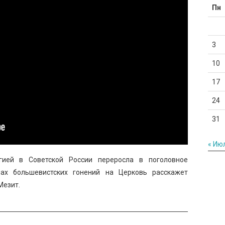
Пн
3
10
17
24
31
« Ию
гией в Советской России переросла в поголовное
нах большевистских гонений на Церковь расскажет
Мезит.