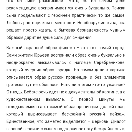
что он лишь разыгрывает мать, но на самом деле
рекомендацию воспринимает уж очень буквально. Поиски
сына проделывают с героиней практически то же самое:
Любовь растворяется в местности. Не обнаружив сына, она
решает просто ждать, а бытовая безнадёжность чудным
образом дарит её душе силы для смирения.
Важный экранный образ фильма – это тот самый город.
Сами жители Юрьева восприняли образ очень буквально и
неоднократно высказывалсь о наглеце Серебреникове,
который очернил образ городка. На самом деле в картине
описывается образ русской провинции и без элементов
гротеска тут не обошлось. Есть ли в этом кто-то ужасное?
Отнюдь. Всё же речь идет не о документальной картине, а о
художественном вымысле. С первой минуты мы
вглядываемся в этот самый образ провинции: долгий план,
который вырисовывает бескрайний русский пейзаж.
Единственное, что заметно выделяется – церковь. Диалог
главной героини с сыном подчеркивает эту бескрайность и,