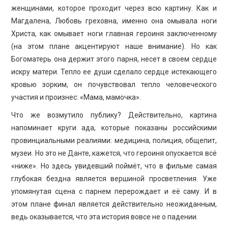
женщинами, которое проходит через всю картину. Как и
Магдалена, Любовь греховна, именно она омывала ноги
Христа, как омывает ноги главная героиня заключенному
(на этом плане акцентируют наше внимание). Но как
Богоматерь она держит этого парня, несет в своем сердце
искру матери. Тепло ее души сделало сердце истекающего
кровью зорким, он почувствовал тепло человеческого
участия и произнес: «Мама, мамочка».
Что же возмутило публику? Действительно, картина
напоминает круги ада, которые показаны российскими
провинциальными реалиями: медицина, полиция, общепит,
музеи. Но это не Данте, кажется, что героиня опускается всё
«ниже». Но здесь увидевший поймёт, что в фильме самая
глубокая бездна является вершиной просветления. Уже
упомянутая сцена с парнем перерождает и её саму. И в
этом плане финал является действительно неожиданным,
ведь оказывается, что эта история вовсе не о падении.