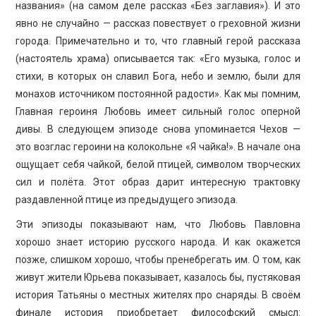
названия» (на самом деле рассказ «Без заглавия»). И это
явно не случайно — рассказ повествует о греховной жизни
города. Примечательно и то, что главный герой рассказа
(настоятель храма) описывается так: «Его музыка, голос и
стихи, в которых он славил Бога, небо и землю, были для
монахов источником постоянной радости». Как мы помним,
Главная героиня Любовь имеет сильный голос оперной
дивы. В следующем эпизоде снова упоминается Чехов —
это возглас героини на колокольне «Я чайка!». В начале она
ощущает себя чайкой, белой птицей, символом творческих
сил и полёта. Этот образ дарит интересную трактовку
раздавленной птице из предыдущего эпизода.
Эти эпизоды показывают нам, что Любовь Павловна
хорошо знает историю русского народа. И как окажется
позже, слишком хорошо, чтобы пренебрегать им. О том, как
живут жители Юрьева показывает, казалось бы, пустяковая
история Татьяны о местных жителях про снаряды. В своём
финале история приобретает философский смысл: