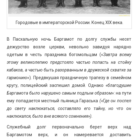
Городовые в императорской России. Конец XIX века.
В Пасхальную ночь Баргамот по долгу службы несет
дежурство возле церкви, невольно завидуя нарядно
одетым в честь праздника богомольцам («
Завтра всему
этому великолепию предстояло частью попасть на стойку
кабаков, а частью быть разорванным в дружеской схватке за
гармонию
»). Предвкушая праздничную трапезу в семейном
кругу, полицейский заспешил домой. Однако
«благодушие
Баргамота было нарушено самым подлым образом»:
на пути
ему попадается местный пьяница Гараська
(«Где он поспел
до свету наклюкаться, составляло его тайну, но что он
наклюкался, было вне всякого сомнения»).
Служебный долг первоначально берет верх над
Баргамотом верх, и он намеревается доставить