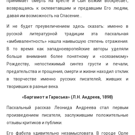
принимает смерть на кресте и Сын Божий воскресает,
возвращаясь к оклеветавшим и предавшим Его людям,
давая им возможность на Спасение…
И не будет преувеличением здесь сказать: именно в
русской литературной традиции эта пасхальная
«амбивалентность» нашла наивысшую степень отражения.
В то время как западноевропейские авторы уделяли
больше внимания более понятному и «осязаемому»
Рождеству, непостижимый синтез грусти и печали,
предательства и прощения, смерти и жизни находил отклик
в творчестве именно русских писателей, живших и
творивших в разные века.
«Баргамот и Гараська» (Л.Н. Андреев, 1898)
Пасхальный рассказ Леонида Андреева стал первым
произведением писателя, заслужившим положительные
отзывы критиков и публики.
Его фабула удивительно незамысловата. В городе Орле