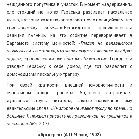
нежданного попутчика в участок. В момент «задержания»
еле стоящий на ногах Гараська разбивает пасхальное
яичко, которым хотел похристосоваться с полицейским
«по
христианскому обычаю».
Неожиданно проникновенная
реакция пьяницы на это событие переворачивает в
Баргамоте систему ценностей: «
Глядел на валявшегося
пьянчужку и чувствовал, что жалок ему этот человек, как брат
родной, кровно своим же братом обиженный».
Городовой
отводит Гераську к себе домой, где тот разделяет с
домочадцами пасхальную трапезу.
При своей краткости, внешней юмористичности и
счастливом конце, рассказ Андреева затрагивает
душевные струны читателя, словно напоминая ему
евангельские слова:
«Не здоровые имеют нужду во враче, но
больные; Я пришел призвать не праведников, но грешников к
покаянию» (Мк. 2:17).
«Архиерей» (А.П. Чехов, 1902)