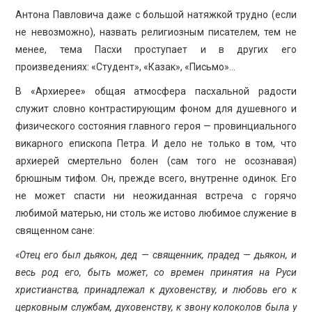
Антона Павловича даже с большой натяжкой трудно (если
не невозможно), назвать религиозным писателем, тем не
менее, тема Пасхи проступает и в других его
произведениях: «Студент», «Казак», «Письмо»…
В «Архиерее» общая атмосфера пасхальной радости
служит словно контрастирующим фоном для душевного и
физического состояния главного героя — провинциального
викарного епископа Петра. И дело не только в том, что
архиерей смертельно болен (сам того не осознавая)
брюшным тифом. Он, прежде всего, внутренне одинок. Его
не может спасти ни неожиданная встреча с горячо
любимой матерью, ни столь же истово любимое служение в
священном сане:
«Отец его был дьякон, дед — священник, прадед — дьякон, и
весь род его, быть может, со времен принятия на Руси
христианства, принадлежал к духовенству, и любовь его к
церковным службам, духовенству, к звону колоколов была у