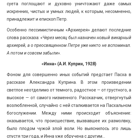
суета поглощают и духовно уничтожают даже самых
искренних, чистых и умных людей, к которым, несомненно,
принадлежит и епископ Петр.
Особенно пессимистичным «Архиерея» делают последние
слова рассказа: «
Через месяц был назначен новый викарный
архиерей, а о преосвященном Петре уже никто не вспоминал.
А потом и совсем забыли».
«Инна» (А.И. Куприн, 1928)
Фоном для совершенно иных событий предстает Пасха в
рассказе Александра Куприна. В этом произведении
светлое неотделимо от темного, радостное — от грустного, а
высокое — от самого низменного. Рассказчик, отвергнутый
возлюбленной, случайно с ней сталкивается на Пасхальном
богослужении. Между ними происходит объяснение:
оказывается, что происшествие, вызвавшее их размолвку,
было плодом чужой злой воли. Но выяснилось это лишь
спустя три года, и Инна уже обручена с другим…