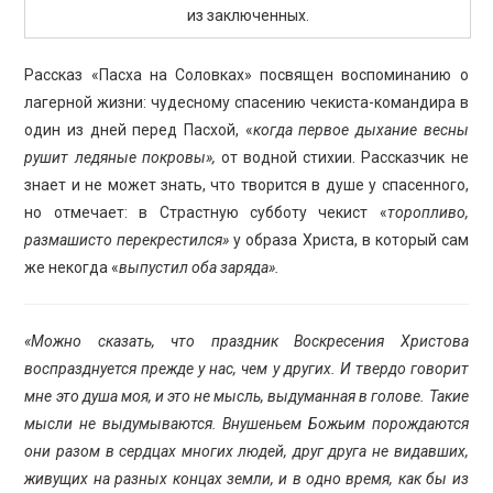
из заключенных.
Рассказ «Пасха на Соловках» посвящен воспоминанию о
лагерной жизни: чудесному спасению чекиста-командира в
один из дней перед Пасхой, «
когда первое дыхание весны
рушит ледяные покровы»,
от водной стихии. Рассказчик не
знает и не может знать, что творится в душе у спасенного,
но отмечает: в Страстную субботу чекист «
торопливо,
размашисто перекрестился»
у образа Христа, в который сам
же некогда «
выпустил оба заряда».
«Можно сказать, что праздник Воскресения Христова
воспразднуется прежде у нас, чем у других. И твердо говорит
мне это душа моя, и это не мысль, выдуманная в голове. Такие
мысли не выдумываются. Внушеньем Божьим порождаются
они разом в сердцах многих людей, друг друга не видавших,
живущих на разных концах земли, и в одно время, как бы из