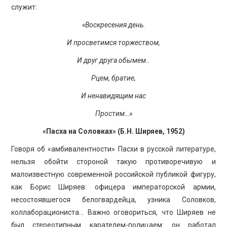
служит:
«Воскресения день.
И просветимся торжеством,
И друг друга обымем..
Рцем, братие,
И ненавидящим нас
Простим…»
«Пасха на Соловках» (Б.Н. Ширяев, 1952)
Говоря об «амбивалентности» Пасхи в русской литературе,
нельзя обойти стороной такую противоречивую и
малоизвестную современной российской публикой фигуру,
как Борис Ширяев: офицера императорской армии,
несостоявшегося белогвардейца, узника Соловков,
коллаборациониста… Важно оговориться, что Ширяев не
был стереотипным карателем-полицаем: он работал