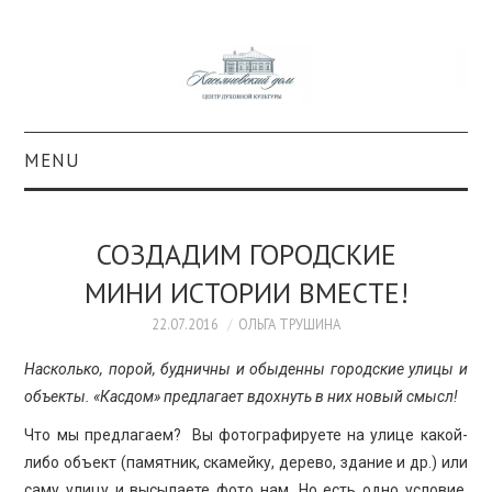
MENU
О ПРОЕКТЕ
СОЗДАДИМ ГОРОДСКИЕ
КОЛЛЕКЦИИ
МИНИ ИСТОРИИ ВМЕСТЕ!
#КАСДОМ
22.07.2016
ОЛЬГА ТРУШИНА
Насколько, порой, будничны и обыденны городские улицы и
КУЛЬТУРА
объекты. «Касдом» предлагает вдохнуть в них новый смысл!
Что мы предлагаем? Вы фотографируете на улице какой-
ОБРАЗОВАНИЕ
либо объект (памятник, скамейку, дерево, здание и др.) или
саму улицу и высылаете фото нам. Но есть одно условие.