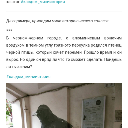
хэштэг
#касдом_миниистория
Для примера, приводим мини историю нашего коллеги:
***
В черном-черном городе, с алюминиевым вонючим
воздухом в темном углу грязного переулка родился птенец
черной птицы, который хочет перемен. Прошло время и он
вырос. Но один он вряд ли что то сможет сделать. Пойдешь
ли ты за ним?
#касдом_миниистория