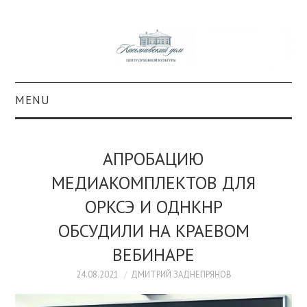
MENU
О ПРОЕКТЕ
АПРОБАЦИЮ
КОЛЛЕКЦИИ
МЕДИАКОМПЛЕКТОВ ДЛЯ
ОРКСЭ И ОДНКНР
#КАСДОМ
ОБСУДИЛИ НА КРАЕВОМ
КУЛЬТУРА
ВЕБИНАРЕ
ОБРАЗОВАНИЕ
24.08.2021
ДМИТРИЙ ЗАДНЕПРЯНОВ