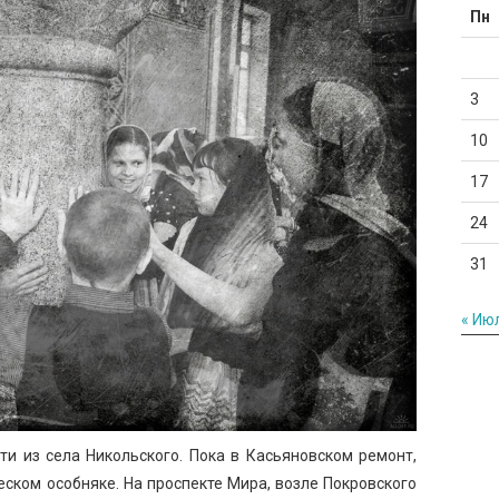
Пн
3
10
17
24
31
« Ию
ти из села Никольского. Пока в Касьяновском ремонт,
ском особняке. На проспекте Мира, возле Покровского