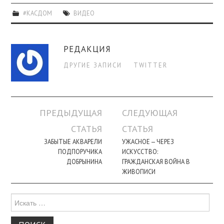
#КАСДОМ
ВИДЕО
РЕДАКЦИЯ
ДРУГИЕ ЗАПИСИ
TWITTER
Навигация
ПРЕДЫДУЩАЯ
СЛЕДУЮЩАЯ
по
СТАТЬЯ
СТАТЬЯ
записи
ЗАБЫТЫЕ АКВАРЕЛИ
УЖАСНОЕ — ЧЕРЕЗ
ПОДПОРУЧИКА
ИСКУССТВО:
ДОБРЫНИНА
ГРАЖДАНСКАЯ ВОЙНА В
ЖИВОПИСИ
Поиск
для: