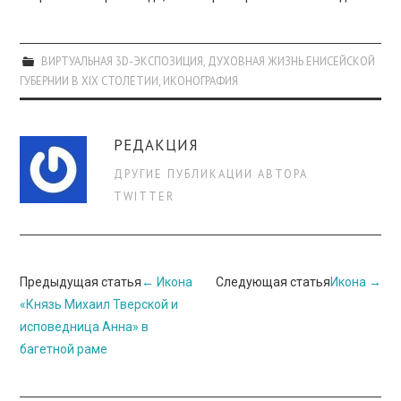
ВИРТУАЛЬНАЯ 3D-ЭКСПОЗИЦИЯ
,
ДУХОВНАЯ ЖИЗНЬ ЕНИСЕЙСКОЙ
ГУБЕРНИИ В XIX СТОЛЕТИИ
,
ИКОНОГРАФИЯ
РЕДАКЦИЯ
ДРУГИЕ ПУБЛИКАЦИИ АВТОРА
TWITTER
Навигация
Предыдущая статья
←
Икона
Следующая статья
Икона
→
по
«Князь Михаил Тверской и
исповедница Анна» в
записи
багетной раме