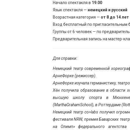
Начало спектакля в
19.00
Язык спектакля —
немецкий и русский
Возрастная категория —
от 8 до 14 лет
Вход бесплатный по пригласительным 
Группы от 6 человек — по предварител
Предварительная запись на мастер-клас
Для справки:
Немецкий театр современной хореограф
АрнеФорке (режиссер).
АрнеФорке изучала германистику, театр
Хён получила образование в области х
высшую школу спорта в Мюнхене
(MarthaGrahamSchool), в Роттердаме (Rot
Немецкий театр co>labs получил огром
фестиваля NRW, премия Баварских теат
на Олимп» федерального агентства 