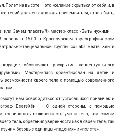
я. Полет на высоте — это желание скрыться от себя и, в
Даже гений должен однажды приземлиться, стало быть,
е, или Зачем плакать?!» мастер-класс «Быть чужими —
3 апреля в 15.00 в Красноярском хореографическом
еатрально-танцевальной группы co>labs Беате Хён и
ведущие обозначают раскрытие концептуального
узьями». Мастер-класс ориентирован на детей и
ать возможности своего тела с помощью современного
зации.
помогут нам освободиться от устоявшихся привычек и
еограф БеатеХён. — С одной стороны, с помощью
 тренировать включенность ума и тела, тем самым
оего тела, обретения уверенности как в своем теле, так
мы изучим базовые единицы «падения» и «полета».