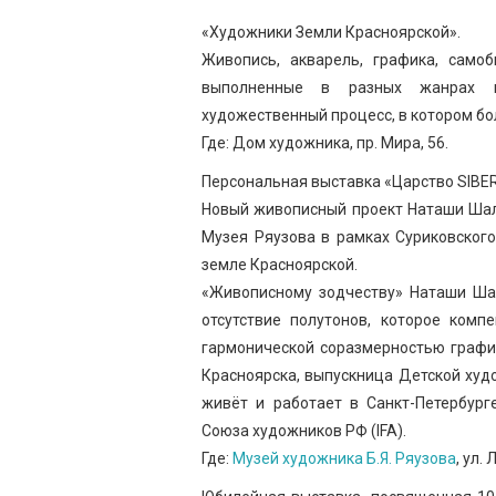
«Художники Земли Красноярской».
Живопись, акварель, графика, самоб
выполненные в разных жанрах и
художественный процесс, в котором б
Где: Дом художника, пр. Мира, 56.
Персональная выставка «Царство SIBER
Новый живописный проект Наташи Шал
Музея Ряузова в рамках Суриковског
земле Красноярской.
«Живописному зодчеству» Наташи Шал
отсутствие полутонов, которое комп
гармонической соразмерностью графи
Красноярска, выпускница Детской худо
живёт и работает в Санкт-Петербург
Союза художников РФ (IFA).
Где:
Музей художника Б.Я. Ряузова
, ул.