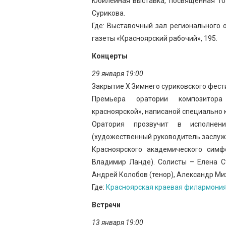
Юбилейная выставка, посвященная 10
Сурикова.
Где: Выставочный зал регионального о
газеты «Красноярский рабочий», 195.
Концерты
29 января 19:00
Закрытие X Зимнего суриковского фест
Премьера оратории композито
красноярской», написаной специально 
Оратория прозвучит в исполнен
(художественный руководитель заслуже
Красноярского академического симф
Владимир Ланде). Солисты – Елена С
Андрей Колобов (тенор), Александр Ми
Где:
Красноярская краевая филармони
Встречи
13 января 19:00