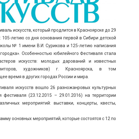
валь искусств, который продлится в Красноярске до 29
 105-летию со дня основания первой в Сибири детской
колы № 1 имени В.И. Сурикова и 125-летию написания
 городка». Особенностью юбилейного Фестиваля стала
астеров искусств: молодых дарований и известных
озиторов, художников) г. Красноярска, в том
ее время в других городах России и мира.
тиваля искусств вошло 26 разножанровых культурных
 фестиваля (23.12.2015 – 29.01.2016) на территории
зличных мероприятий: выставки, концерты, квесты,
мму основных мероприятий, которые состоятся с 12 по