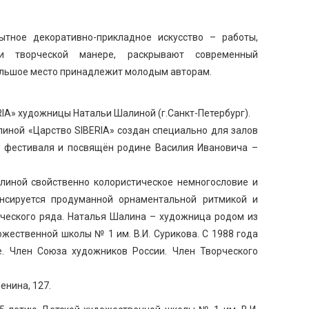
ытное декоративно-прикладное искусство – работы,
 творческой манере, раскрывают современный
ольшое место принадлежит молодым авторам.
IA» художницы Натальи Шалиной (г.Санкт-Петербург).
иной «Царство SIBERIA» создан специально для залов
о фестиваля и посвящён родине Василия Ивановича –
иной свойственно колористическое немногословие и
енсируется продуманной орнаментальной ритмикой и
ческого ряда. Наталья Шалина – художница родом из
жественной школы № 1 им. В.И. Сурикова. С 1988 года
е. Член Союза художников России. Член Творческого
 Ленина, 127.