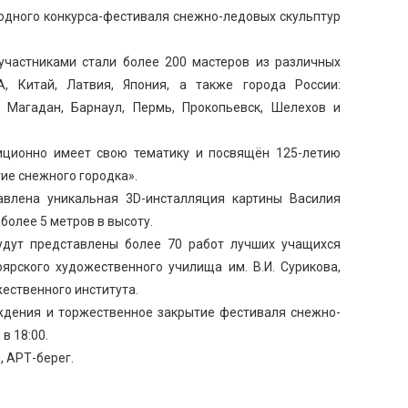
одного конкурса-фестиваля снежно-ледовых скульптур
 участниками стали более 200 мастеров из различных
, Китай, Латвия, Япония, а также города России:
л, Магадан, Барнаул, Пермь, Прокопьевск, Шелехов и
иционно имеет свою тематику и посвящён 125-летию
тие снежного городка».
авлена уникальная 3D-инсталляция картины Василия
более 5 метров в высоту.
удут представлены более 70 работ лучших учащихся
ярского художественного училища им. В.И. Сурикова,
ественного института.
ждения и торжественное закрытие фестиваля снежно-
в 18:00.
, АРТ-берег.