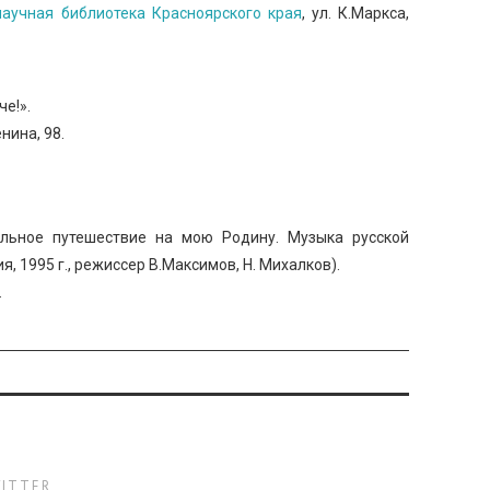
научная библиотека Красноярского края
, ул. К.Маркса,
е!».
нина, 98.
льное путешествие на мою Родину. Музыка русской
, 1995 г., режиссер В.Максимов, Н. Михалков).
.
ITTER