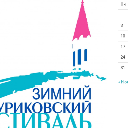
Пн
3
10
17
24
31
« Ию