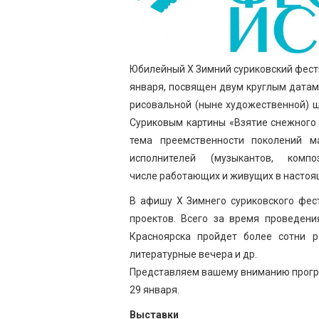
Юбилейный X Зимний суриковский фести
января, посвящен двум круглым датам:
рисовальной (ныне художественной) ш
Суриковым картины «Взятие снежного
тема преемственности поколений м
исполнителей (музыкантов, комп
числе работающих и живущих в настоящ
В афишу X Зимнего суриковского фес
проектов. Всего за время проведения
Красноярска пройдет более сотни ра
литературные вечера и др.
Представляем вашему вниманию програ
29 января.
Выставки