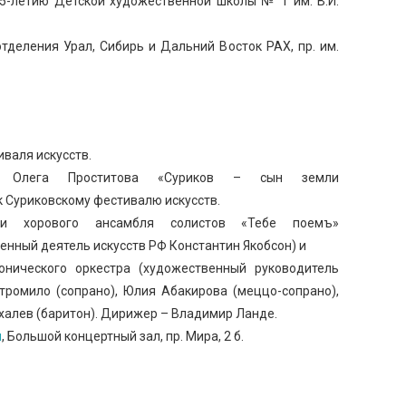
5-летию Детской художественной школы № 1 им. В.И.
тделения Урал, Сибирь и Дальний Восток РАХ, пр. им.
иваля искусств.
ра Олега Проститова «Суриков – сын земли
к Суриковскому фестивалю искусств.
ии хорового ансамбля солистов «Тебе поемъ»
нный деятель искусств РФ Константин Якобсон) и
онического оркестра (художественный руководитель
тромило (сопрано), Юлия Абакирова (меццо-сопрано),
халев (баритон). Дирижер – Владимир Ланде.
я
, Большой концертный зал, пр. Мира, 2 б.