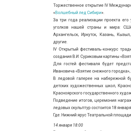
Торжественное открытие IV Междунар
«
Волшебный лед Сибири
».
За три года реализации проекта его
уголков нашей страны и мира: США
Архангельск, Иркутск, Казань, Кызы
другие.
IV Открытый фестиваль-конкурс трад
создания В.И. Суриковым картины «Взя
Для гостей фестиваля будет предст
Ивановича «Взятие снежного городка», 
В ледовой галерее на набережной б
детских художественных школ, Красно
Красноярского государственного худож
Подведение итогов, церемония награ
ледовых скульптур состоится 18 января 
Где: Нижний ярус Театральной площади
14 января 18:00